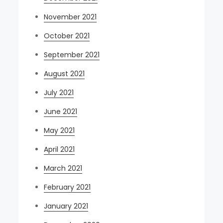
November 2021
October 2021
September 2021
August 2021
July 2021
June 2021
May 2021
April 2021
March 2021
February 2021
January 2021