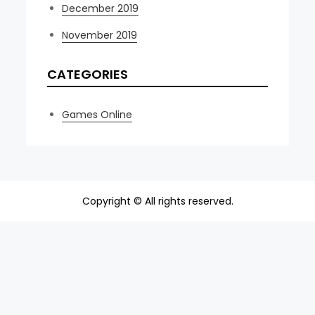
December 2019
November 2019
CATEGORIES
Games Online
Copyright © All rights reserved.