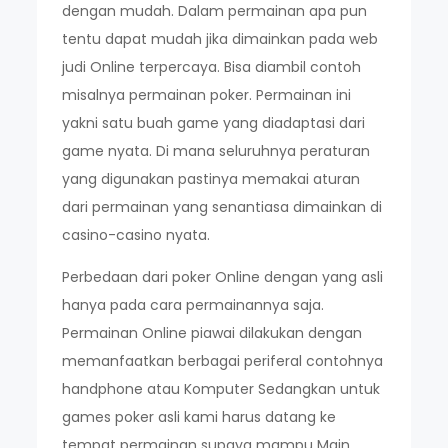
dengan mudah. Dalam permainan apa pun
tentu dapat mudah jika dimainkan pada web
judi Online terpercaya. Bisa diambil contoh
misalnya permainan poker. Permainan ini
yakni satu buah game yang diadaptasi dari
game nyata. Di mana seluruhnya peraturan
yang digunakan pastinya memakai aturan
dari permainan yang senantiasa dimainkan di
casino-casino nyata.
Perbedaan dari poker Online dengan yang asli
hanya pada cara permainannya saja.
Permainan Online piawai dilakukan dengan
memanfaatkan berbagai periferal contohnya
handphone atau Komputer Sedangkan untuk
games poker asli kami harus datang ke
tempat permainan supaya mampu Main