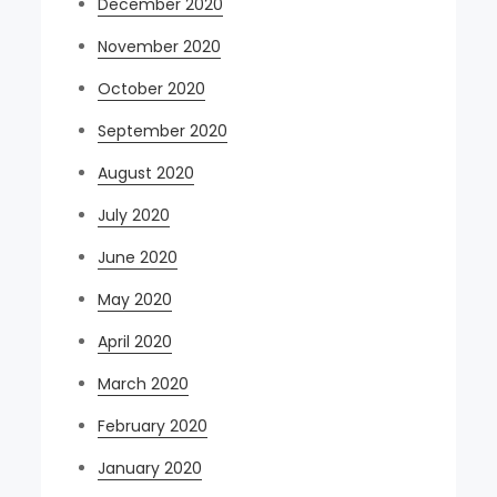
December 2020
November 2020
October 2020
September 2020
August 2020
July 2020
June 2020
May 2020
April 2020
March 2020
February 2020
January 2020