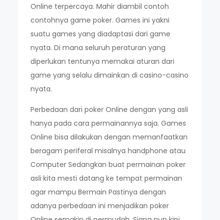
Online terpercaya. Mahir diambil contoh
contohnya game poker. Games ini yakni
suatu games yang diadaptasi dari game
nyata. Di mana seluruh peraturan yang
diperlukan tentunya memakai aturan dari
game yang selalu dimainkan di casino-casino
nyata.
Perbedaan dari poker Online dengan yang asli
hanya pada cara permainannya saja. Games
Online bisa dilakukan dengan memanfaatkan
beragam periferal misalnya handphone atau
Computer Sedangkan buat permainan poker
asli kita mesti datang ke tempat permainan
agar mampu Bermain Pastinya dengan
adanya perbedaan ini menjadikan poker
Online semakin di permudah. Siapa pun kini