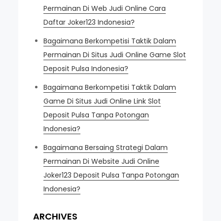
Permainan Di Web Judi Online Cara
Daftar Joker123 Indonesia?
Bagaimana Berkompetisi Taktik Dalam
Permainan Di Situs Judi Online Game Slot
Deposit Pulsa Indonesia?
Bagaimana Berkompetisi Taktik Dalam
Game Di Situs Judi Online Link Slot
Deposit Pulsa Tanpa Potongan
Indonesia?
Bagaimana Bersaing Strategi Dalam
Permainan Di Website Judi Online
Joker123 Deposit Pulsa Tanpa Potongan
Indonesia?
ARCHIVES