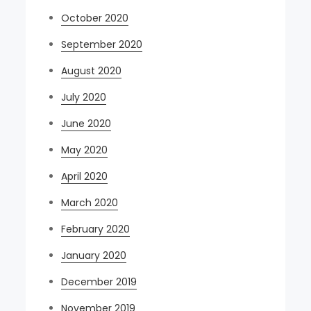
October 2020
September 2020
August 2020
July 2020
June 2020
May 2020
April 2020
March 2020
February 2020
January 2020
December 2019
November 2019