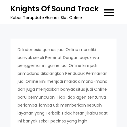
Skip
Knights Of Sound Track
to
Kabar Terupdate Games Slot Online
content
Di Indonesia games judi Online memiliki
banyak sekali Peminat Dengan bayaknya
penggemar ini game judi Online kini jadi
primadona dikalangkan Penduduk Permainan
judi Online kini menjadi marak dimana-mana
dan juga menjadikan banyak situs judi Online
baru bermunculan. Tiap-tiap agen tentunya
berlomba-lomba utk memberikan sebuah
layanan yang Terbaik Tidak heran jikalau saat
ini banyak sekali pecinta yang ingin