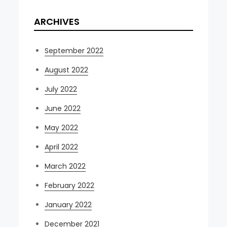
ARCHIVES
September 2022
August 2022
July 2022
June 2022
May 2022
April 2022
March 2022
February 2022
January 2022
December 2021