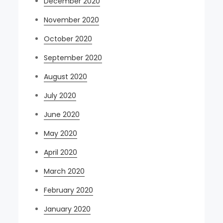
December 2020
November 2020
October 2020
September 2020
August 2020
July 2020
June 2020
May 2020
April 2020
March 2020
February 2020
January 2020