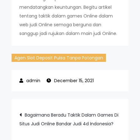
mendatangkan keuntungan. Begitu artikel
tentang taktik dalam games Online dalam
web judi Online semoga berguna dan
sanggup jadi rujukan dalam main judi Online.
Agen Slot Deposit Pulsa Tanpa Potongan
December 15, 2021
Post
Bagaimana Beradu Taktik Dalam Games Di
Situs Judi Online Bandar Judi 4d Indonesia?
navigation