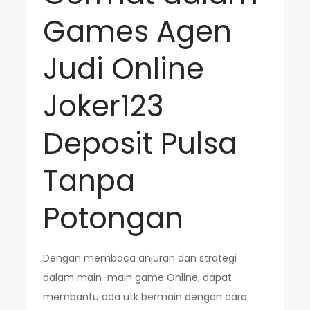
Games Agen
Judi Online
Joker123
Deposit Pulsa
Tanpa
Potongan
Dengan membaca anjuran dan strategi
dalam main-main game Online, dapat
membantu ada utk bermain dengan cara