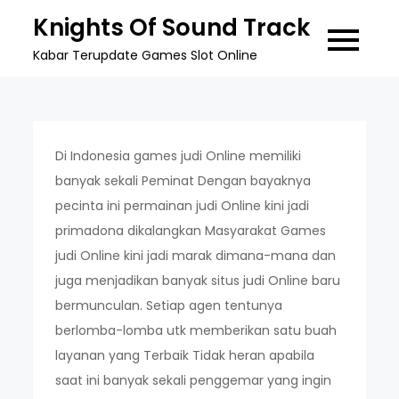
Skip
Knights Of Sound Track
to
Kabar Terupdate Games Slot Online
content
Di Indonesia games judi Online memiliki
banyak sekali Peminat Dengan bayaknya
pecinta ini permainan judi Online kini jadi
primadona dikalangkan Masyarakat Games
judi Online kini jadi marak dimana-mana dan
juga menjadikan banyak situs judi Online baru
bermunculan. Setiap agen tentunya
berlomba-lomba utk memberikan satu buah
layanan yang Terbaik Tidak heran apabila
saat ini banyak sekali penggemar yang ingin