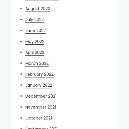
August 2022
July 2022
June 2022
May 2022
April 2022
March 2022
February 2022
January 2022
December 2021
November 2021
October 2021