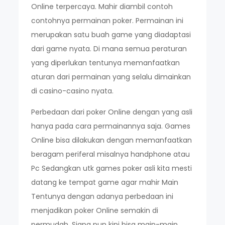
Online terpercaya. Mahir diambil contoh
contohnya permainan poker. Permainan ini
merupakan satu buah game yang diadaptasi
dari game nyata. Di mana semua peraturan
yang diperlukan tentunya memanfaatkan
aturan dari permainan yang selalu dimainkan
di casino-casino nyata.
Perbedaan dari poker Online dengan yang asli
hanya pada cara permainannya saja. Games
Online bisa dilakukan dengan memanfaatkan
beragam periferal misalnya handphone atau
Pc Sedangkan utk games poker asli kita mesti
datang ke tempat game agar mahir Main
Tentunya dengan adanya perbedaan ini
menjadikan poker Online semakin di
permudah. Siapa pun kini bisa main-main