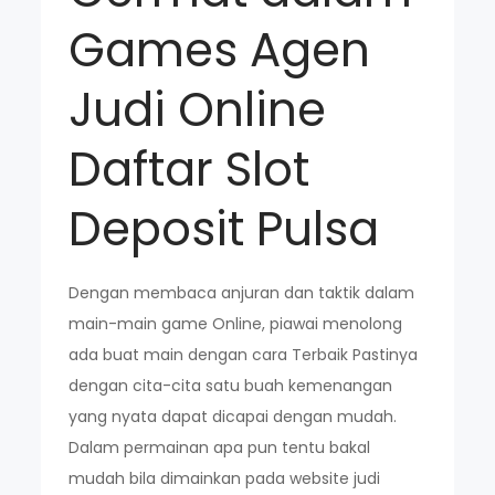
Games Agen
Judi Online
Daftar Slot
Deposit Pulsa
Dengan membaca anjuran dan taktik dalam
main-main game Online, piawai menolong
ada buat main dengan cara Terbaik Pastinya
dengan cita-cita satu buah kemenangan
yang nyata dapat dicapai dengan mudah.
Dalam permainan apa pun tentu bakal
mudah bila dimainkan pada website judi