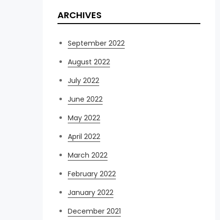
ARCHIVES
September 2022
August 2022
July 2022
June 2022
May 2022
April 2022
March 2022
February 2022
January 2022
December 2021