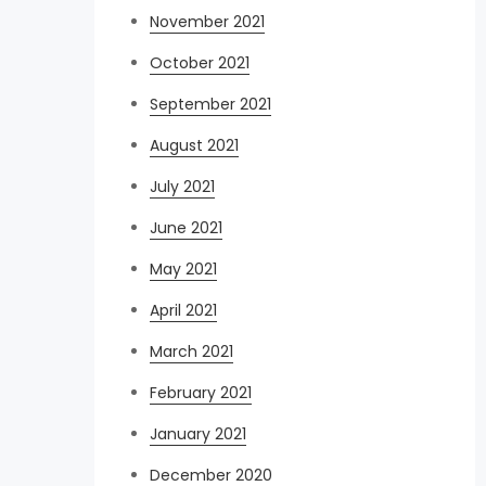
November 2021
October 2021
September 2021
August 2021
July 2021
June 2021
May 2021
April 2021
March 2021
February 2021
January 2021
December 2020