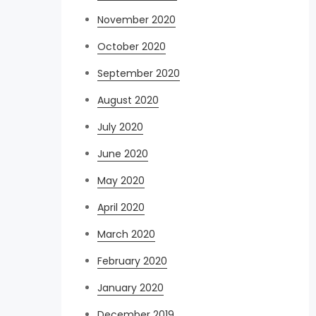
November 2020
October 2020
September 2020
August 2020
July 2020
June 2020
May 2020
April 2020
March 2020
February 2020
January 2020
December 2019