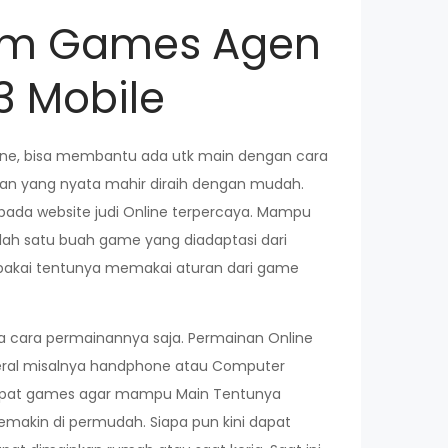
lam Games Agen
3 Mobile
ne, bisa membantu ada utk main dengan cara
an yang nyata mahir diraih dengan mudah.
ada website judi Online terpercaya. Mampu
lah satu buah game yang diadaptasi dari
ipakai tentunya memakai aturan dari game
a cara permainannya saja. Permainan Online
ral misalnya handphone atau Computer
tempat games agar mampu Main Tentunya
makin di permudah. Siapa pun kini dapat