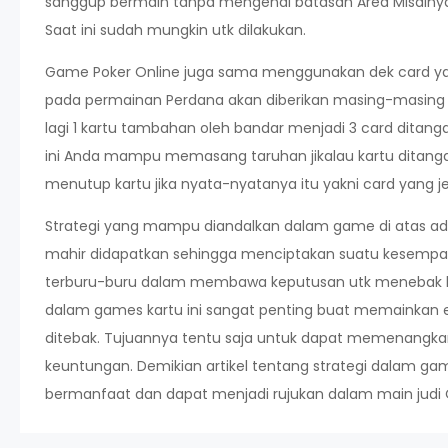
sanggup bermain tanpa mengenal batasan Area Misalny
Saat ini sudah mungkin utk dilakukan.
Game Poker Online juga sama menggunakan dek card y
pada permainan Perdana akan diberikan masing-masing 2 
lagi 1 kartu tambahan oleh bandar menjadi 3 card ditan
ini Anda mampu memasang taruhan jikalau kartu ditang
menutup kartu jika nyata-nyatanya itu yakni card yang je
Strategi yang mampu diandalkan dalam game di atas ad
mahir didapatkan sehingga menciptakan suatu kesempa
terburu-buru dalam membawa keputusan utk menebak komb
dalam games kartu ini sangat penting buat memainkan e
ditebak. Tujuannya tentu saja untuk dapat memenang
keuntungan. Demikian artikel tentang strategi dalam ga
bermanfaat dan dapat menjadi rujukan dalam main judi 