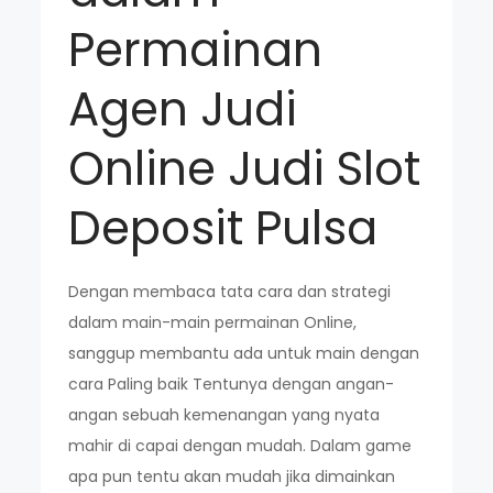
Permainan
Agen Judi
Online Judi Slot
Deposit Pulsa
Dengan membaca tata cara dan strategi
dalam main-main permainan Online,
sanggup membantu ada untuk main dengan
cara Paling baik Tentunya dengan angan-
angan sebuah kemenangan yang nyata
mahir di capai dengan mudah. Dalam game
apa pun tentu akan mudah jika dimainkan