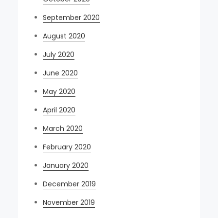
September 2020
August 2020
July 2020
June 2020
May 2020
April 2020
March 2020
February 2020
January 2020
December 2019
November 2019