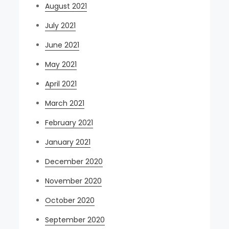
August 2021
July 2021
June 2021
May 2021
April 2021
March 2021
February 2021
January 2021
December 2020
November 2020
October 2020
September 2020