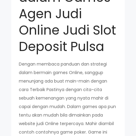
Agen Judi
Online Judi Slot
Deposit Pulsa
Dengan membaca panduan dan strategi
dalam bermain games Online, sanggup
menunjang ada buat main-main dengan
cara Terbaik Pastinya dengan cita-cita
sebuah kemenangan yang nyata mahir di
capai dengan mudah. Dalam games apa pun
tentu akan mudah bila dimainkan pada
website judi Online terpercaya. Mahir diambil
contoh contohnya game poker. Game ini