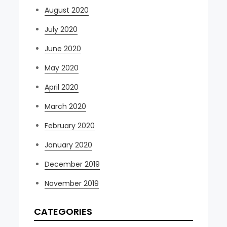
August 2020
July 2020
June 2020
May 2020
April 2020
March 2020
February 2020
January 2020
December 2019
November 2019
CATEGORIES