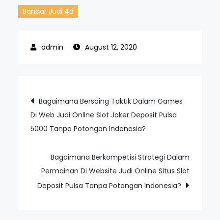
Bandar Judi 4d
August 12, 2020
Post
Bagaimana Bersaing Taktik Dalam Games
Di Web Judi Online Slot Joker Deposit Pulsa
navigation
5000 Tanpa Potongan Indonesia?
Bagaimana Berkompetisi Strategi Dalam
Permainan Di Website Judi Online Situs Slot
Deposit Pulsa Tanpa Potongan Indonesia?