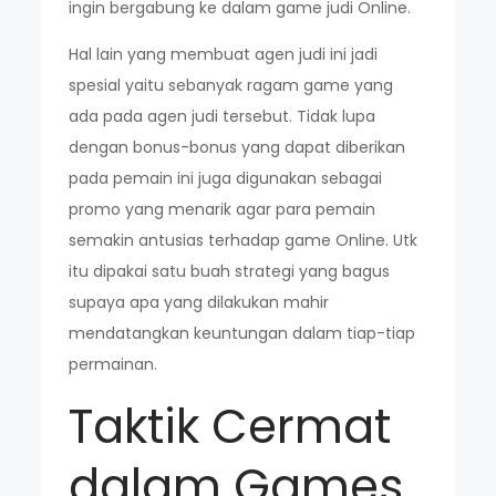
ingin bergabung ke dalam game judi Online.
Hal lain yang membuat agen judi ini jadi
spesial yaitu sebanyak ragam game yang
ada pada agen judi tersebut. Tidak lupa
dengan bonus-bonus yang dapat diberikan
pada pemain ini juga digunakan sebagai
promo yang menarik agar para pemain
semakin antusias terhadap game Online. Utk
itu dipakai satu buah strategi yang bagus
supaya apa yang dilakukan mahir
mendatangkan keuntungan dalam tiap-tiap
permainan.
Taktik Cermat
dalam Games