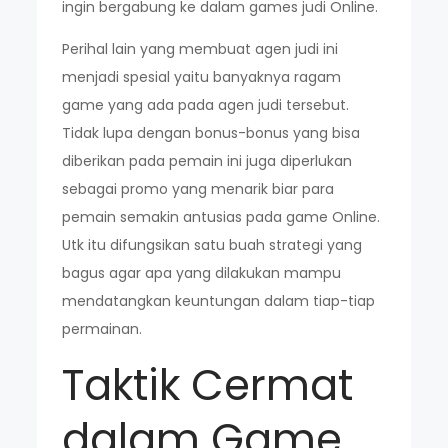
ingin bergabung ke dalam games judi Online.
Perihal lain yang membuat agen judi ini
menjadi spesial yaitu banyaknya ragam
game yang ada pada agen judi tersebut.
Tidak lupa dengan bonus-bonus yang bisa
diberikan pada pemain ini juga diperlukan
sebagai promo yang menarik biar para
pemain semakin antusias pada game Online.
Utk itu difungsikan satu buah strategi yang
bagus agar apa yang dilakukan mampu
mendatangkan keuntungan dalam tiap-tiap
permainan.
Taktik Cermat
dalam Game