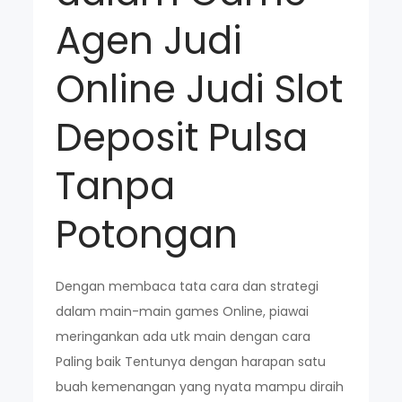
Agen Judi
Online Judi Slot
Deposit Pulsa
Tanpa
Potongan
Dengan membaca tata cara dan strategi
dalam main-main games Online, piawai
meringankan ada utk main dengan cara
Paling baik Tentunya dengan harapan satu
buah kemenangan yang nyata mampu diraih