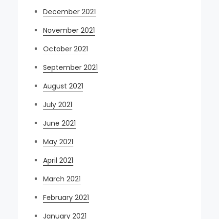
December 2021
November 2021
October 2021
September 2021
August 2021
July 2021
June 2021
May 2021
April 2021
March 2021
February 2021
January 2021