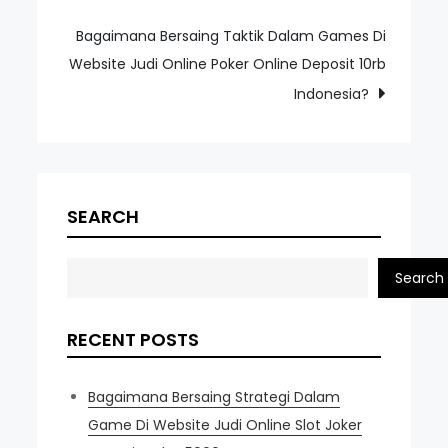
Bagaimana Bersaing Taktik Dalam Games Di
Website Judi Online Poker Online Deposit 10rb
Indonesia?
SEARCH
Search
RECENT POSTS
Bagaimana Bersaing Strategi Dalam
Game Di Website Judi Online Slot Joker