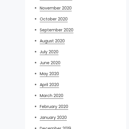
November 2020
October 2020
September 2020
August 2020
July 2020
June 2020
May 2020
April 2020
March 2020
February 2020
January 2020
December 2019