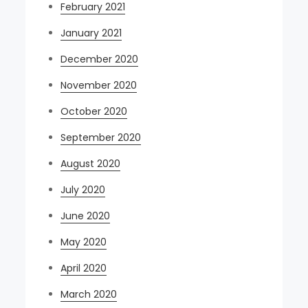
February 2021
January 2021
December 2020
November 2020
October 2020
September 2020
August 2020
July 2020
June 2020
May 2020
April 2020
March 2020