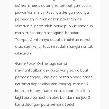
asli kami harus datang ke tempat games biar
piawai Main-main Pastinya dengan adanya
perbedaan ini menjadikan poker Online
semakin di permudah. Siapa pun kini sanggup
main-main tanpa mengenal batasan
Tempat Contohnya dapat dimainkan rumah
atau saat kerja. Saat ini sudah mungkin untuk
dilakukan.
Game Poker Online juga sama
memanfaatkan dek kartu yang sama buat
permainannya. Tiap-tiap pemain pada game
Pertama dapat diberikan masing-masing 2
buah kartu remi. Setelah itu dapat diberikan
lagi 1 card tambahan oleh bandar menjadi 3
kartu ditangan para pemain. Stelah