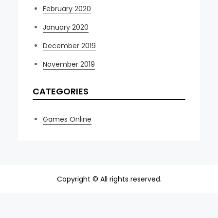
February 2020
January 2020
December 2019
November 2019
CATEGORIES
Games Online
Copyright © All rights reserved.