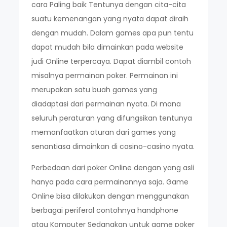
cara Paling baik Tentunya dengan cita-cita
suatu kemenangan yang nyata dapat diraih
dengan mudah. Dalam games apa pun tentu
dapat mudah bila dimainkan pada website
judi Online terpercaya. Dapat diambil contoh
misalnya permainan poker. Permainan ini
merupakan satu buah games yang
diadaptasi dari permainan nyata. Di mana
seluruh peraturan yang difungsikan tentunya
memanfaatkan aturan dari games yang
senantiasa dimainkan di casino-casino nyata.
Perbedaan dari poker Online dengan yang asli
hanya pada cara permainannya saja. Game
Online bisa dilakukan dengan menggunakan
berbagai periferal contohnya handphone
atau Komputer Sedangkan untuk game poker