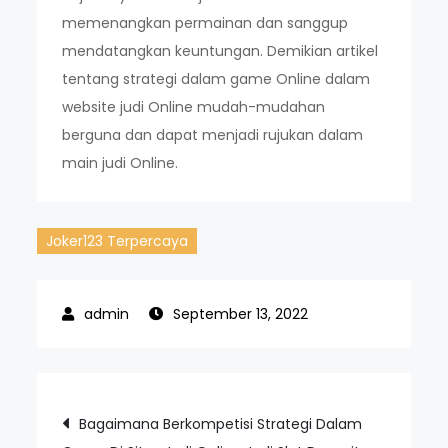
memenangkan permainan dan sanggup
mendatangkan keuntungan. Demikian artikel
tentang strategi dalam game Online dalam
website judi Online mudah-mudahan
berguna dan dapat menjadi rujukan dalam
main judi Online.
Joker123 Terpercaya
September 13, 2022
Post
Bagaimana Berkompetisi Strategi Dalam