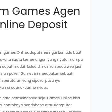
lam Games Agen
nline Deposit
n games Online, dapat meringankan ada buat
ita-cita suatu kemenangan yang nyata mampu
 dapat mudah kalau dimainkan pada web judi
mainan poker. Games ini merupakan sebuah
h peraturan yang dipakai pastinya
an di casino-casino nyata.
a cara permainannya saja. Games Online bisa
ral contohnya handphone atau Komputer