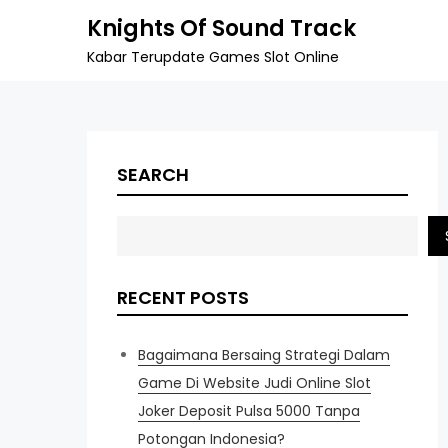
Skip
Knights Of Sound Track
to
Kabar Terupdate Games Slot Online
content
SEARCH
RECENT POSTS
Bagaimana Bersaing Strategi Dalam
Game Di Website Judi Online Slot
Joker Deposit Pulsa 5000 Tanpa
Potongan Indonesia?