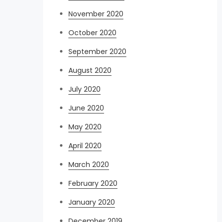
November 2020
October 2020
September 2020
August 2020
July 2020
June 2020
May 2020
April 2020
March 2020
February 2020
January 2020
December 2019