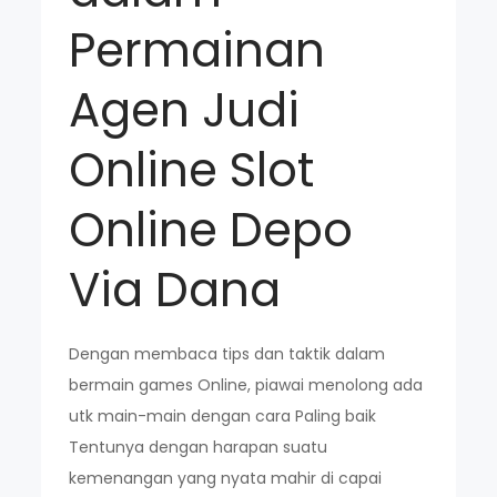
Permainan
Agen Judi
Online Slot
Online Depo
Via Dana
Dengan membaca tips dan taktik dalam
bermain games Online, piawai menolong ada
utk main-main dengan cara Paling baik
Tentunya dengan harapan suatu
kemenangan yang nyata mahir di capai