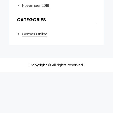
November 2019
CATEGORIES
Games Online
Copyright © All rights reserved.