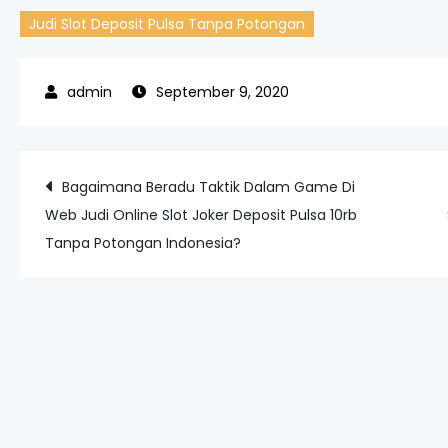
Judi Slot Deposit Pulsa Tanpa Potongan
September 9, 2020
Post
Bagaimana Beradu Taktik Dalam Game Di
Web Judi Online Slot Joker Deposit Pulsa 10rb
navigation
Tanpa Potongan Indonesia?