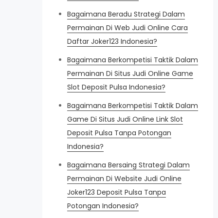
Bagaimana Beradu Strategi Dalam
Permainan Di Web Judi Online Cara
Daftar Joker123 Indonesia?
Bagaimana Berkompetisi Taktik Dalam
Permainan Di Situs Judi Online Game
Slot Deposit Pulsa Indonesia?
Bagaimana Berkompetisi Taktik Dalam
Game Di Situs Judi Online Link Slot
Deposit Pulsa Tanpa Potongan
Indonesia?
Bagaimana Bersaing Strategi Dalam
Permainan Di Website Judi Online
Joker123 Deposit Pulsa Tanpa
Potongan Indonesia?