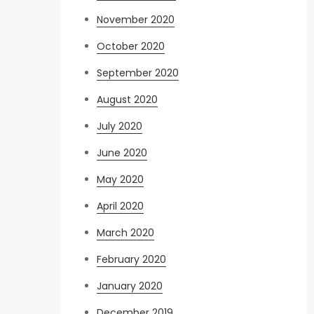
November 2020
October 2020
September 2020
August 2020
July 2020
June 2020
May 2020
April 2020
March 2020
February 2020
January 2020
December 2019