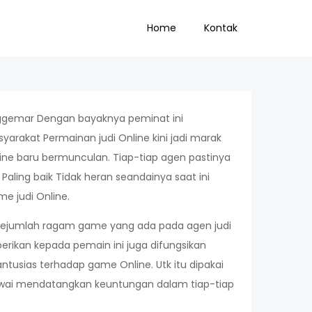
Home
Kontak
enggemar Dengan bayaknya peminat ini
yarakat Permainan judi Online kini jadi marak
ine baru bermunculan. Tiap-tiap agen pastinya
ling baik Tidak heran seandainya saat ini
e judi Online.
lah sejumlah ragam game yang ada pada agen judi
erikan kepada pemain ini juga difungsikan
tusias terhadap game Online. Utk itu dipakai
iawai mendatangkan keuntungan dalam tiap-tiap