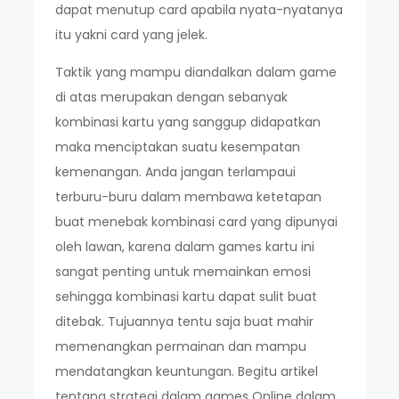
dapat menutup card apabila nyata-nyatanya
itu yakni card yang jelek.
Taktik yang mampu diandalkan dalam game
di atas merupakan dengan sebanyak
kombinasi kartu yang sanggup didapatkan
maka menciptakan suatu kesempatan
kemenangan. Anda jangan terlampaui
terburu-buru dalam membawa ketetapan
buat menebak kombinasi card yang dipunyai
oleh lawan, karena dalam games kartu ini
sangat penting untuk memainkan emosi
sehingga kombinasi kartu dapat sulit buat
ditebak. Tujuannya tentu saja buat mahir
memenangkan permainan dan mampu
mendatangkan keuntungan. Begitu artikel
tentang strategi dalam games Online dalam