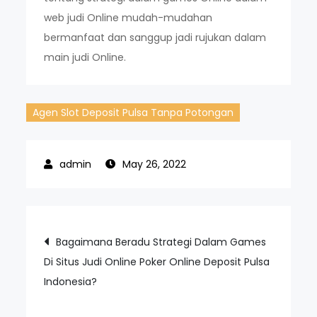
web judi Online mudah-mudahan
bermanfaat dan sanggup jadi rujukan dalam
main judi Online.
Agen Slot Deposit Pulsa Tanpa Potongan
May 26, 2022
Post
Bagaimana Beradu Strategi Dalam Games
Di Situs Judi Online Poker Online Deposit Pulsa
navigation
Indonesia?