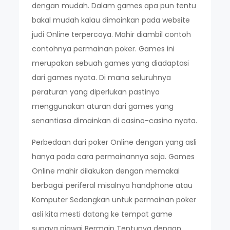
dengan mudah. Dalam games apa pun tentu
bakal mudah kalau dimainkan pada website
judi Online terpercaya. Mahir diambil contoh
contohnya permainan poker. Games ini
merupakan sebuah games yang diadaptasi
dari games nyata. Di mana seluruhnya
peraturan yang diperlukan pastinya
menggunakan aturan dari games yang
senantiasa dimainkan di casino-casino nyata.
Perbedaan dari poker Online dengan yang asli
hanya pada cara permainannya saja. Games
Online mahir dilakukan dengan memakai
berbagai periferal misalnya handphone atau
Komputer Sedangkan untuk permainan poker
asli kita mesti datang ke tempat game
supaya piawai Bermain Tentunya dengan