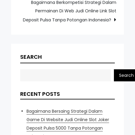
Bagaimana Berkompetisi Strategi Dalam
Permainan Di Web Judi Online Link Slot
Deposit Pulsa Tanpa Potongan Indonesia?
SEARCH
Search
RECENT POSTS
Bagaimana Bersaing Strategi Dalam
Game Di Website Judi Online Slot Joker
Deposit Pulsa 5000 Tanpa Potongan