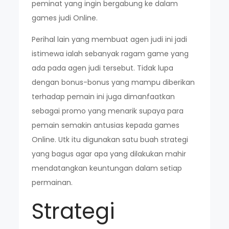
peminat yang ingin bergabung ke dalam
games judi Online.
Perihal lain yang membuat agen judi ini jadi
istimewa ialah sebanyak ragam game yang
ada pada agen judi tersebut. Tidak lupa
dengan bonus-bonus yang mampu diberikan
terhadap pemain ini juga dimanfaatkan
sebagai promo yang menarik supaya para
pemain semakin antusias kepada games
Online. Utk itu digunakan satu buah strategi
yang bagus agar apa yang dilakukan mahir
mendatangkan keuntungan dalam setiap
permainan.
Strategi