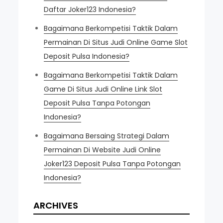
Daftar Joker123 Indonesia?
Bagaimana Berkompetisi Taktik Dalam
Permainan Di Situs Judi Online Game Slot
Deposit Pulsa Indonesia?
Bagaimana Berkompetisi Taktik Dalam
Game Di Situs Judi Online Link Slot
Deposit Pulsa Tanpa Potongan
Indonesia?
Bagaimana Bersaing Strategi Dalam
Permainan Di Website Judi Online
Joker123 Deposit Pulsa Tanpa Potongan
Indonesia?
ARCHIVES