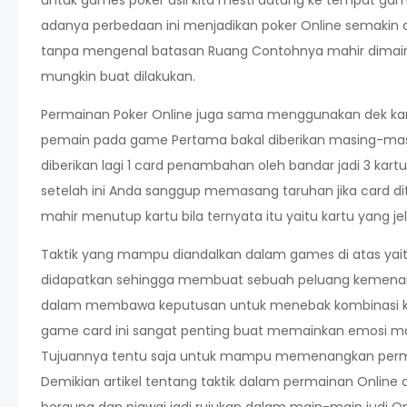
untuk games poker asli kita mesti datang ke tempat g
adanya perbedaan ini menjadikan poker Online semakin d
tanpa mengenal batasan Ruang Contohnya mahir dimainka
mungkin buat dilakukan.
Permainan Poker Online juga sama menggunakan dek kar
pemain pada game Pertama bakal diberikan masing-masin
diberikan lagi 1 card penambahan oleh bandar jadi 3 kar
setelah ini Anda sanggup memasang taruhan jika card d
mahir menutup kartu bila ternyata itu yaitu kartu yang jel
Taktik yang mampu diandalkan dalam games di atas yait
didapatkan sehingga membuat sebuah peluang kemenang
dalam membawa keputusan untuk menebak kombinasi kar
game card ini sangat penting buat memainkan emosi maka
Tujuannya tentu saja untuk mampu memenangkan perm
Demikian artikel tentang taktik dalam permainan Onlin