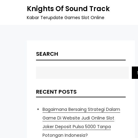
Skip
Knights Of Sound Track
to
Kabar Terupdate Games Slot Online
content
SEARCH
RECENT POSTS
Bagaimana Bersaing Strategi Dalam
Game Di Website Judi Online Slot
Joker Deposit Pulsa 5000 Tanpa
Potongan Indonesia?