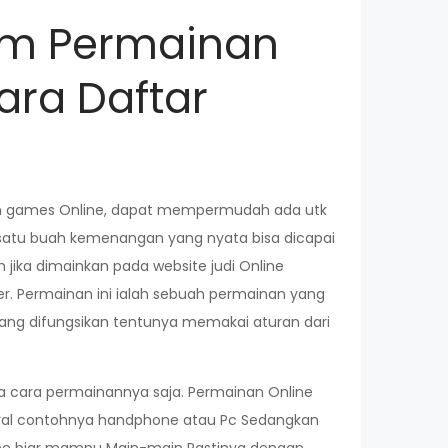
am Permainan
ara Daftar
n games Online, dapat mempermudah ada utk
 satu buah kemenangan yang nyata bisa dicapai
ika dimainkan pada website judi Online
r. Permainan ini ialah sebuah permainan yang
yang difungsikan tentunya memakai aturan dari
a cara permainannya saja. Permainan Online
ral contohnya handphone atau Pc Sedangkan