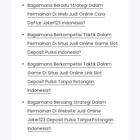
Bagaimana Beradu Strategi Dalam
Permainan Di Web Judi Online Cara
Daftar Joker123 Indonesia?
Bagaimana Berkompetisi Taktik Dalam
Permainan Di Situs Judi Online Game Slot
Deposit Pulsa Indonesia?
Bagaimana Berkompetisi Taktik Dalam
Game Di Situs Judi Online Link Slot
Deposit Pulsa Tanpa Potongan
Indonesia?
Bagaimana Bersaing Strategi Dalam
Permainan Di Website Judi Online
Joker123 Deposit Pulsa Tanpa Potongan
Indonesia?