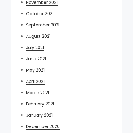
November 2021
October 2021
September 2021
August 2021
July 2021
June 2021
May 2021
April 2021
March 2021
February 2021
January 2021
December 2020