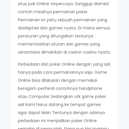
situs judi Online terpercaya. Sanggup diambil
contoh misalnya permainan poker.
Permainan ini yaitu sebuah permainan yang
diadaptasi dari games nyata. Di mana semua
peraturan yang difungsikan tentunya
memanfaatkan aturan dari games yang
senantiasa dimainkan di casino-casino nyata.
Perbedaan dari poker Online dengan yang asli
hanya pada cara permainannya saja. Game
Online bisa dilakukan dengan memakai
beragam periferal contohnya handphone
atau Computer Sedangkan utk game poker
asli kami harus datang ke tempat games
agar dapat Main Tentunya dengan adanya
perbedaan ini menjadikan poker Online
semakin di permudah. Siapa pun kini mampu