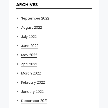
ARCHIVES
September 2022
August 2022
July 2022
June 2022
May 2022
April 2022
March 2022
February 2022
January 2022
December 2021