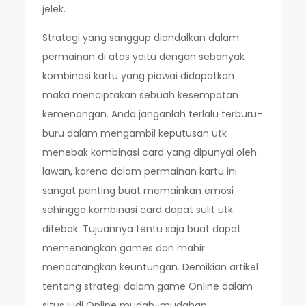
jelek.
Strategi yang sanggup diandalkan dalam
permainan di atas yaitu dengan sebanyak
kombinasi kartu yang piawai didapatkan
maka menciptakan sebuah kesempatan
kemenangan. Anda janganlah terlalu terburu-
buru dalam mengambil keputusan utk
menebak kombinasi card yang dipunyai oleh
lawan, karena dalam permainan kartu ini
sangat penting buat memainkan emosi
sehingga kombinasi card dapat sulit utk
ditebak. Tujuannya tentu saja buat dapat
memenangkan games dan mahir
mendatangkan keuntungan. Demikian artikel
tentang strategi dalam game Online dalam
situs judi Online mudah-mudahan