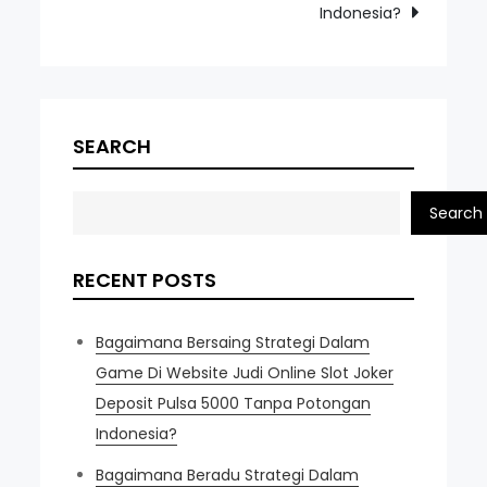
Indonesia?
SEARCH
Search
RECENT POSTS
Bagaimana Bersaing Strategi Dalam
Game Di Website Judi Online Slot Joker
Deposit Pulsa 5000 Tanpa Potongan
Indonesia?
Bagaimana Beradu Strategi Dalam