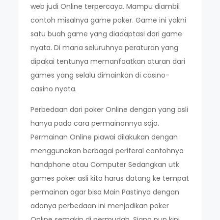
web judi Online terpercaya. Mampu diambil
contoh misalnya game poker. Game ini yakni
satu buah game yang diadaptasi dari game
nyata. Di mana seluruhnya peraturan yang
dipakai tentunya memanfaatkan aturan dari
games yang selalu dimainkan di casino-
casino nyata.
Perbedaan dari poker Online dengan yang asli
hanya pada cara permainannya saja.
Permainan Online piawai dilakukan dengan
menggunakan berbagai periferal contohnya
handphone atau Computer Sedangkan utk
games poker asli kita harus datang ke tempat
permainan agar bisa Main Pastinya dengan
adanya perbedaan ini menjadikan poker
Online semakin di permudah. Siapa pun kini