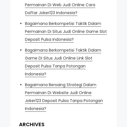
Permainan Di Web Judi Online Cara
Daftar Joker123 Indonesia?
Bagaimana Berkompetisi Taktik Dalam
Permainan Di Situs Judi Online Game Slot
Deposit Pulsa Indonesia?
Bagaimana Berkompetisi Taktik Dalam
Game Di Situs Judi Online Link Slot
Deposit Pulsa Tanpa Potongan
Indonesia?
Bagaimana Bersaing Strategi Dalam
Permainan Di Website Judi Online
Joker123 Deposit Pulsa Tanpa Potongan
Indonesia?
ARCHIVES