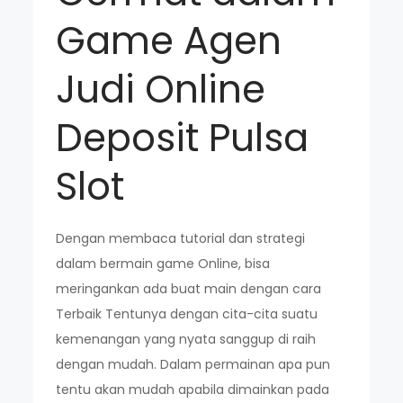
Game Agen
Judi Online
Deposit Pulsa
Slot
Dengan membaca tutorial dan strategi
dalam bermain game Online, bisa
meringankan ada buat main dengan cara
Terbaik Tentunya dengan cita-cita suatu
kemenangan yang nyata sanggup di raih
dengan mudah. Dalam permainan apa pun
tentu akan mudah apabila dimainkan pada