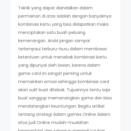
Taktik yang dapat diandalkan dalam
permainan di atas adalah dengan banyaknya
kombinasi kartu yang bisa didapatkan maka
menciptakan satu buah peluang
kemenangan. Anda jangan sampai
terlampaui terburu-buru dalam membawa
ketentuan untuk menebak kombinasi kartu
yang dipunyai oleh lawan, karena dalam
game card ini sangat penting untuk
memainkan emosi sehingga kombinasi card
akan sulit buat ditebak. Tujuannya tentu saja
buat sanggup memenangkan game dan bisa
mendatangkan keuntungan. Begitu artikel
tentang strategi dalam games Online dalam
situs judi Online mudah-mudahan
bermanfaat dan sanggup menjadi rujukan