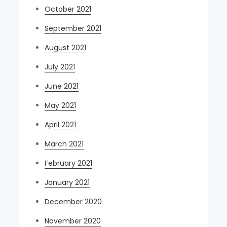
October 2021
September 2021
August 2021
July 2021
June 2021
May 2021
April 2021
March 2021
February 2021
January 2021
December 2020
November 2020