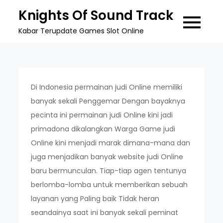
Skip
Knights Of Sound Track
to
Kabar Terupdate Games Slot Online
content
Di Indonesia permainan judi Online memiliki
banyak sekali Penggemar Dengan bayaknya
pecinta ini permainan judi Online kini jadi
primadona dikalangkan Warga Game judi
Online kini menjadi marak dimana-mana dan
juga menjadikan banyak website judi Online
baru bermunculan. Tiap-tiap agen tentunya
berlomba-lomba untuk memberikan sebuah
layanan yang Paling baik Tidak heran
seandainya saat ini banyak sekali peminat