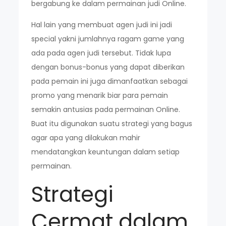
bergabung ke dalam permainan judi Online.
Hal lain yang membuat agen judi ini jadi
special yakni jumlahnya ragam game yang
ada pada agen judi tersebut. Tidak lupa
dengan bonus-bonus yang dapat diberikan
pada pemain ini juga dimanfaatkan sebagai
promo yang menarik biar para pemain
semakin antusias pada permainan Online.
Buat itu digunakan suatu strategi yang bagus
agar apa yang dilakukan mahir
mendatangkan keuntungan dalam setiap
permainan.
Strategi
Cermat dalam