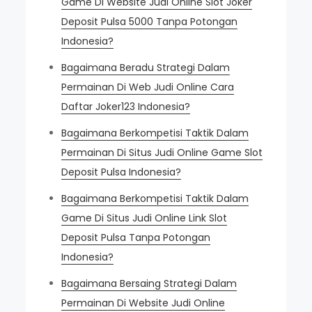
Game Di Website Judi Online Slot Joker
Deposit Pulsa 5000 Tanpa Potongan
Indonesia?
Bagaimana Beradu Strategi Dalam
Permainan Di Web Judi Online Cara
Daftar Joker123 Indonesia?
Bagaimana Berkompetisi Taktik Dalam
Permainan Di Situs Judi Online Game Slot
Deposit Pulsa Indonesia?
Bagaimana Berkompetisi Taktik Dalam
Game Di Situs Judi Online Link Slot
Deposit Pulsa Tanpa Potongan
Indonesia?
Bagaimana Bersaing Strategi Dalam
Permainan Di Website Judi Online