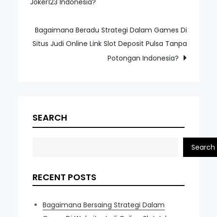
Joker123 Indonesia?
Bagaimana Beradu Strategi Dalam Games Di
Situs Judi Online Link Slot Deposit Pulsa Tanpa
Potongan Indonesia?
SEARCH
Search
RECENT POSTS
Bagaimana Bersaing Strategi Dalam