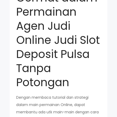
Permainan
Agen Judi
Online Judi Slot
Deposit Pulsa
Tanpa
Potongan
Dengan membaca tutorial dan strategi
dalam main permainan Online, dapat
membantu ada utk main-main dengan cara