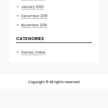
January 2020
December 2019
November 2019
CATEGORIES
Games Online
Copyright © All rights reserved.