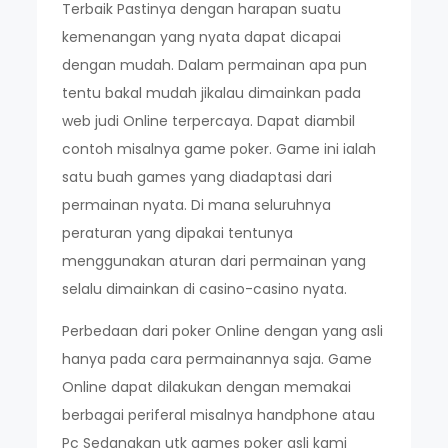
Terbaik Pastinya dengan harapan suatu
kemenangan yang nyata dapat dicapai
dengan mudah. Dalam permainan apa pun
tentu bakal mudah jikalau dimainkan pada
web judi Online terpercaya. Dapat diambil
contoh misalnya game poker. Game ini ialah
satu buah games yang diadaptasi dari
permainan nyata. Di mana seluruhnya
peraturan yang dipakai tentunya
menggunakan aturan dari permainan yang
selalu dimainkan di casino-casino nyata.
Perbedaan dari poker Online dengan yang asli
hanya pada cara permainannya saja. Game
Online dapat dilakukan dengan memakai
berbagai periferal misalnya handphone atau
Pc Sedangkan utk games poker asli kami