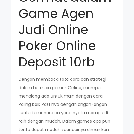
Game Agen
Judi Online
Poker Online
Deposit 10rb
Dengan membaca tata cara dan strategi
dalam bermain games Online, mampu
menolong ada untuk main dengan cara
Paling baik Pastinya dengan angan-angan
suatu kemenangan yang nyata mampu di
raih dengan mudah. Dalam games apa pun
tentu dapat mudah seandainya dimainkan