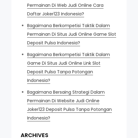
Permainan Di Web Judi Online Cara
Daftar Joker123 Indonesia?
Bagaimana Berkompetisi Taktik Dalam
Permainan Di Situs Judi Online Game Slot
Deposit Pulsa Indonesia?
Bagaimana Berkompetisi Taktik Dalam
Game Di Situs Judi Online Link Slot
Deposit Pulsa Tanpa Potongan
Indonesia?
Bagaimana Bersaing Strategi Dalam
Permainan Di Website Judi Online
Joker123 Deposit Pulsa Tanpa Potongan
Indonesia?
ARCHIVES