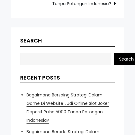
Tanpa Potongan Indonesia?
SEARCH
Search
RECENT POSTS
Bagaimana Bersaing Strategi Dalam
Game Di Website Judi Online Slot Joker
Deposit Pulsa 5000 Tanpa Potongan
Indonesia?
Bagaimana Beradu Strategi Dalam