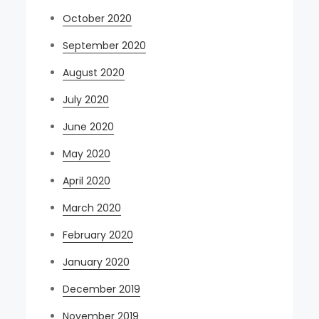
October 2020
September 2020
August 2020
July 2020
June 2020
May 2020
April 2020
March 2020
February 2020
January 2020
December 2019
November 2019