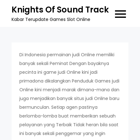
Skip
Knights Of Sound Track
to
Kabar Terupdate Games Slot Online
content
Di Indonesia permainan judi Online memiliki
banyak sekali Peminat Dengan bayaknya
pecinta ini game judi Online kini jadi
primadona dikalangkan Penduduk Games judi
Online kini menjadi marak dimana-mana dan
juga menjadikan banyak situs judi Online baru
bermunculan. Setiap agen pastinya
berlomba-lomba buat memberikan sebuah
pelayanan yang Terbaik Tidak heran bila saat
ini banyak sekali penggemar yang ingin