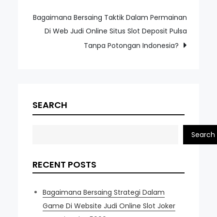
Bagaimana Bersaing Taktik Dalam Permainan
Di Web Judi Online Situs Slot Deposit Pulsa
Tanpa Potongan Indonesia?
SEARCH
Search
RECENT POSTS
Bagaimana Bersaing Strategi Dalam
Game Di Website Judi Online Slot Joker