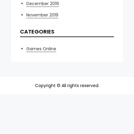
December 2019
November 2019
CATEGORIES
Games Online
Copyright © All rights reserved.