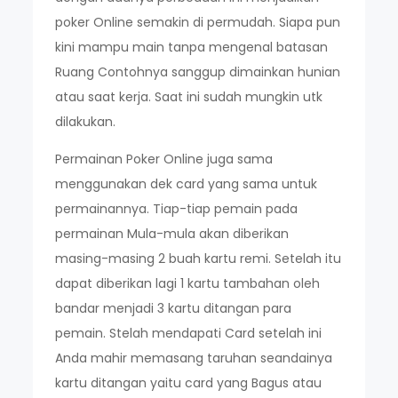
poker Online semakin di permudah. Siapa pun
kini mampu main tanpa mengenal batasan
Ruang Contohnya sanggup dimainkan hunian
atau saat kerja. Saat ini sudah mungkin utk
dilakukan.
Permainan Poker Online juga sama
menggunakan dek card yang sama untuk
permainannya. Tiap-tiap pemain pada
permainan Mula-mula akan diberikan
masing-masing 2 buah kartu remi. Setelah itu
dapat diberikan lagi 1 kartu tambahan oleh
bandar menjadi 3 kartu ditangan para
pemain. Stelah mendapati Card setelah ini
Anda mahir memasang taruhan seandainya
kartu ditangan yaitu card yang Bagus atau