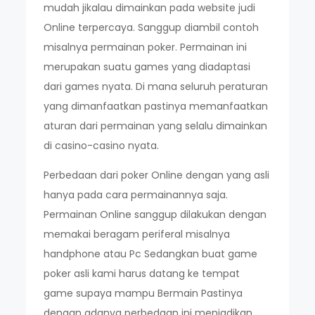
mudah jikalau dimainkan pada website judi
Online terpercaya. Sanggup diambil contoh
misalnya permainan poker. Permainan ini
merupakan suatu games yang diadaptasi
dari games nyata. Di mana seluruh peraturan
yang dimanfaatkan pastinya memanfaatkan
aturan dari permainan yang selalu dimainkan
di casino-casino nyata.
Perbedaan dari poker Online dengan yang asli
hanya pada cara permainannya saja.
Permainan Online sanggup dilakukan dengan
memakai beragam periferal misalnya
handphone atau Pc Sedangkan buat game
poker asli kami harus datang ke tempat
game supaya mampu Bermain Pastinya
dengan adanya perbedaan ini menjadikan