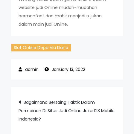
website judi Online mudah-mudahan
bermanfaat dan mahir menjadi rujukan
dalam main judi Online.
Slot Online Depo Via Dana
January 13, 2022
Post
Bagaimana Bersaing Taktik Dalam
Permainan Di Situs Judi Online Joker123 Mobile
navigation
Indonesia?