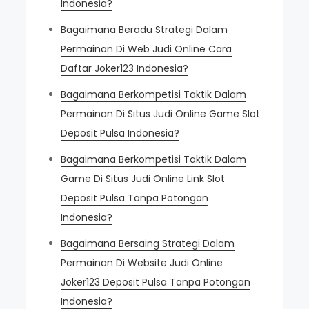
Indonesia?
Bagaimana Beradu Strategi Dalam
Permainan Di Web Judi Online Cara
Daftar Joker123 Indonesia?
Bagaimana Berkompetisi Taktik Dalam
Permainan Di Situs Judi Online Game Slot
Deposit Pulsa Indonesia?
Bagaimana Berkompetisi Taktik Dalam
Game Di Situs Judi Online Link Slot
Deposit Pulsa Tanpa Potongan
Indonesia?
Bagaimana Bersaing Strategi Dalam
Permainan Di Website Judi Online
Joker123 Deposit Pulsa Tanpa Potongan
Indonesia?