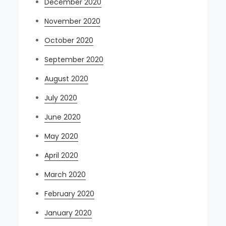
December 2020
November 2020
October 2020
September 2020
August 2020
July 2020
June 2020
May 2020
April 2020
March 2020
February 2020
January 2020