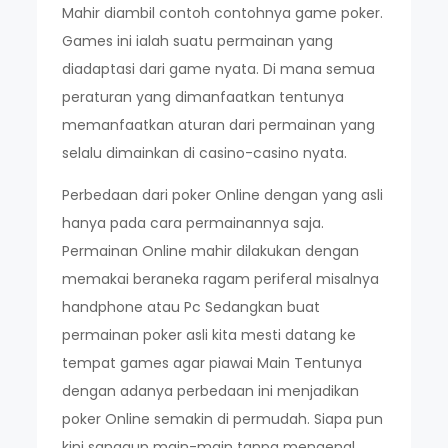
Mahir diambil contoh contohnya game poker.
Games ini ialah suatu permainan yang
diadaptasi dari game nyata. Di mana semua
peraturan yang dimanfaatkan tentunya
memanfaatkan aturan dari permainan yang
selalu dimainkan di casino-casino nyata.
Perbedaan dari poker Online dengan yang asli
hanya pada cara permainannya saja.
Permainan Online mahir dilakukan dengan
memakai beraneka ragam periferal misalnya
handphone atau Pc Sedangkan buat
permainan poker asli kita mesti datang ke
tempat games agar piawai Main Tentunya
dengan adanya perbedaan ini menjadikan
poker Online semakin di permudah. Siapa pun
kini sanggup main-main tanpa mengenal