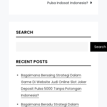
Pulsa Indosat Indonesia?
SEARCH
Search
RECENT POSTS
Bagaimana Bersaing Strategi Dalam
Game Di Website Judi Online Slot Joker
Deposit Pulsa 5000 Tanpa Potongan
Indonesia?
Bagaimana Beradu Strategi Dalam