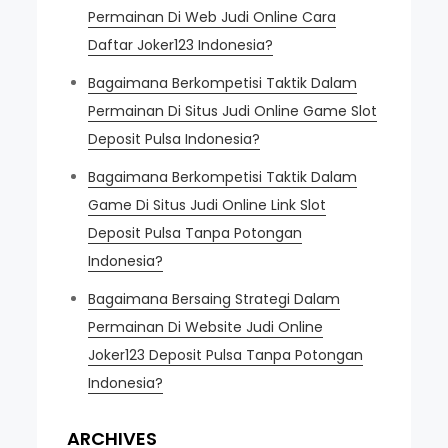
Permainan Di Web Judi Online Cara
Daftar Joker123 Indonesia?
Bagaimana Berkompetisi Taktik Dalam
Permainan Di Situs Judi Online Game Slot
Deposit Pulsa Indonesia?
Bagaimana Berkompetisi Taktik Dalam
Game Di Situs Judi Online Link Slot
Deposit Pulsa Tanpa Potongan
Indonesia?
Bagaimana Bersaing Strategi Dalam
Permainan Di Website Judi Online
Joker123 Deposit Pulsa Tanpa Potongan
Indonesia?
ARCHIVES