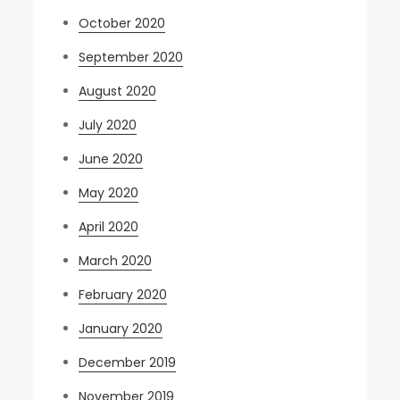
October 2020
September 2020
August 2020
July 2020
June 2020
May 2020
April 2020
March 2020
February 2020
January 2020
December 2019
November 2019