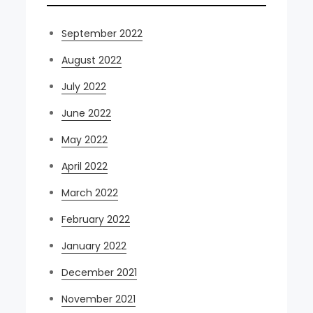
September 2022
August 2022
July 2022
June 2022
May 2022
April 2022
March 2022
February 2022
January 2022
December 2021
November 2021