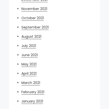
November 2021
October 2021
September 2021
August 2021
July 2021
June 2021
May 2021
April 2021
March 2021
February 2021
January 2021