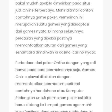
bakal mudah apabila dimainkan pada situs
judi Online terpercaya. Mahir diambil contoh
contohnya game poker. Permainan ini
merupakan suatu games yang diadaptasi
dari games nyata. Di mana seluruhnya
peraturan yang dipakai pastinya
memanfaatkan aturan dari games yang
senantiasa dimainkan di casino-casino nyata.
Perbedaan dari poker Online dengan yang asli
hanya pada cara permainannya saja. Games
Online piawai dilakukan dengan
memanfaatkan bermacam periferal
contohnya handphone atau Komputer
Sedangkan untuk permainan poker asli kita
harus datang ke tempat games agar mahir
Main Pastinya dengan adanya perbedaan ini