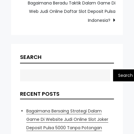
Bagaimana Beradu Taktik Dalam Game Di
Web Judi Online Daftar Slot Deposit Pulsa
Indonesia?
SEARCH
Search
RECENT POSTS
Bagaimana Bersaing Strategi Dalam
Game Di Website Judi Online Slot Joker
Deposit Pulsa 5000 Tanpa Potongan