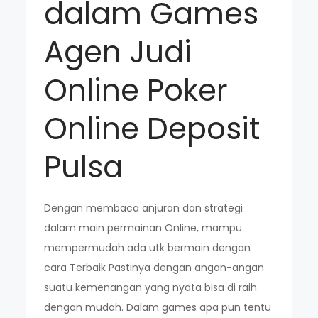
dalam Games
Agen Judi
Online Poker
Online Deposit
Pulsa
Dengan membaca anjuran dan strategi
dalam main permainan Online, mampu
mempermudah ada utk bermain dengan
cara Terbaik Pastinya dengan angan-angan
suatu kemenangan yang nyata bisa di raih
dengan mudah. Dalam games apa pun tentu