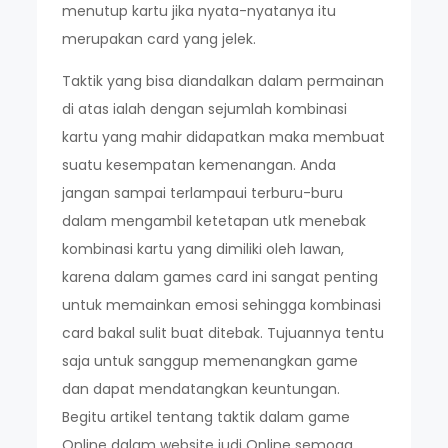
menutup kartu jika nyata-nyatanya itu
merupakan card yang jelek.
Taktik yang bisa diandalkan dalam permainan
di atas ialah dengan sejumlah kombinasi
kartu yang mahir didapatkan maka membuat
suatu kesempatan kemenangan. Anda
jangan sampai terlampaui terburu-buru
dalam mengambil ketetapan utk menebak
kombinasi kartu yang dimiliki oleh lawan,
karena dalam games card ini sangat penting
untuk memainkan emosi sehingga kombinasi
card bakal sulit buat ditebak. Tujuannya tentu
saja untuk sanggup memenangkan game
dan dapat mendatangkan keuntungan.
Begitu artikel tentang taktik dalam game
Online dalam website judi Online semoga