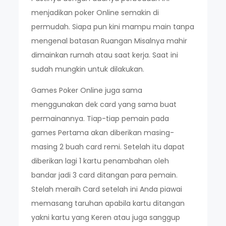
menjadikan poker Online semakin di
permudah. Siapa pun kini mampu main tanpa
mengenal batasan Ruangan Misalnya mahir
dimainkan rumah atau saat kerja. Saat ini
sudah mungkin untuk dilakukan.
Games Poker Online juga sama
menggunakan dek card yang sama buat
permainannya. Tiap-tiap pemain pada
games Pertama akan diberikan masing-
masing 2 buah card remi. Setelah itu dapat
diberikan lagi 1 kartu penambahan oleh
bandar jadi 3 card ditangan para pemain.
Stelah meraih Card setelah ini Anda piawai
memasang taruhan apabila kartu ditangan
yakni kartu yang Keren atau juga sanggup