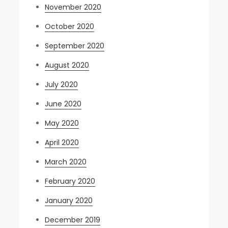
November 2020
October 2020
September 2020
August 2020
July 2020
June 2020
May 2020
April 2020
March 2020
February 2020
January 2020
December 2019