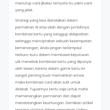
menutup card jikalau ternyata itu yakni card
yang jelek.
Strategi yang bisa diandalkan dalam
permainan di atas ialah dengan jumlahnya
kombinasi kartu yang sanggup didapatkan
sehingga menciptakan sebuah kesempatan
kemenangan. Anda jangan terlampaui
terburu-buru dalam membawa keputusan
utk menebak kombinasi kartu yang dipunyai
oleh lawan, karena dalam game kartu ini
sangat penting buat memainkan emosi
maka kombinasi card akan sulit untuk
ditebak. Tujuannya tentu saja untuk mahir
memenangkan permainan dan dapat
mendatangkan keuntungan. Demikian artikel
tentang strategi dalam permainan Online