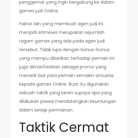
penggemar yang ingin bergabung ke dalam
games judi Online.
Faktor lain yang membuat agen judi ini
menjadi istimewa merupakan sejumlah
ragam games yang ada pada agen judi
tersebut. Tidak lupa dengan bonus-bonus
yang mampu diberikan terhadap pemain ini
juga dimanfaatkan sebagai promo yang
menarik biar para pemain semakin antusias
kepada games Online. Buat itu digunakan
sebuah taktik yang keren supaya apa yang
dilakukan piawai mendatangkan keuntungan
dalam setiap permainan.
Taktik Cermat