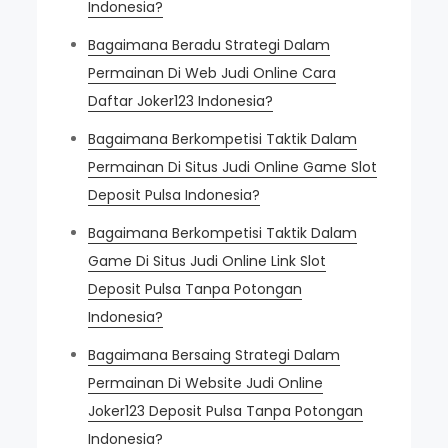
Indonesia?
Bagaimana Beradu Strategi Dalam
Permainan Di Web Judi Online Cara
Daftar Joker123 Indonesia?
Bagaimana Berkompetisi Taktik Dalam
Permainan Di Situs Judi Online Game Slot
Deposit Pulsa Indonesia?
Bagaimana Berkompetisi Taktik Dalam
Game Di Situs Judi Online Link Slot
Deposit Pulsa Tanpa Potongan
Indonesia?
Bagaimana Bersaing Strategi Dalam
Permainan Di Website Judi Online
Joker123 Deposit Pulsa Tanpa Potongan
Indonesia?