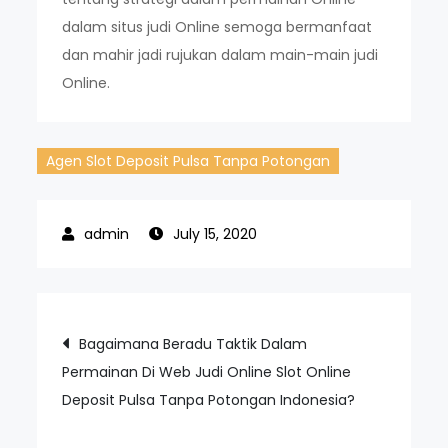
dalam situs judi Online semoga bermanfaat
dan mahir jadi rujukan dalam main-main judi
Online.
Agen Slot Deposit Pulsa Tanpa Potongan
July 15, 2020
Post
Bagaimana Beradu Taktik Dalam
Permainan Di Web Judi Online Slot Online
navigation
Deposit Pulsa Tanpa Potongan Indonesia?