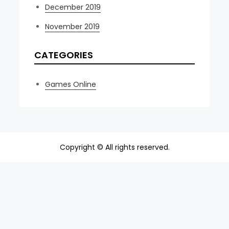
December 2019
November 2019
CATEGORIES
Games Online
Copyright © All rights reserved.