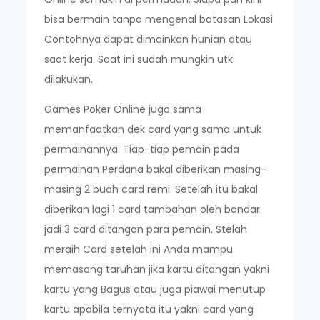
bisa bermain tanpa mengenal batasan Lokasi
Contohnya dapat dimainkan hunian atau
saat kerja. Saat ini sudah mungkin utk
dilakukan.
Games Poker Online juga sama
memanfaatkan dek card yang sama untuk
permainannya. Tiap-tiap pemain pada
permainan Perdana bakal diberikan masing-
masing 2 buah card remi. Setelah itu bakal
diberikan lagi 1 card tambahan oleh bandar
jadi 3 card ditangan para pemain. Stelah
meraih Card setelah ini Anda mampu
memasang taruhan jika kartu ditangan yakni
kartu yang Bagus atau juga piawai menutup
kartu apabila ternyata itu yakni card yang