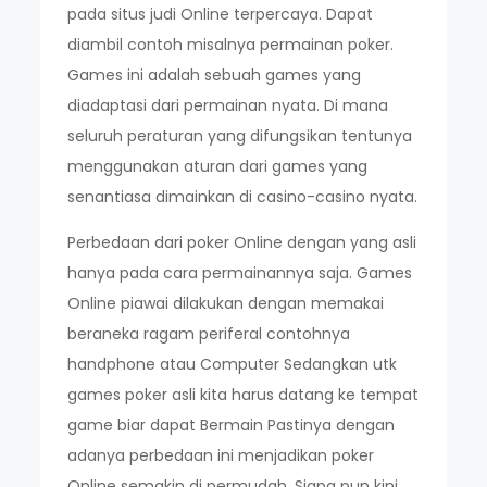
pada situs judi Online terpercaya. Dapat
diambil contoh misalnya permainan poker.
Games ini adalah sebuah games yang
diadaptasi dari permainan nyata. Di mana
seluruh peraturan yang difungsikan tentunya
menggunakan aturan dari games yang
senantiasa dimainkan di casino-casino nyata.
Perbedaan dari poker Online dengan yang asli
hanya pada cara permainannya saja. Games
Online piawai dilakukan dengan memakai
beraneka ragam periferal contohnya
handphone atau Computer Sedangkan utk
games poker asli kita harus datang ke tempat
game biar dapat Bermain Pastinya dengan
adanya perbedaan ini menjadikan poker
Online semakin di permudah. Siapa pun kini