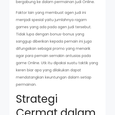
bergabung ke dalam permainan judi Online.
Faktor lain yang membuat agen judi ini
menjadi spesial yaitu jumlahnya ragam
games yang ada pada agen judi tersebut.
Tidak lupa dengan bonus-bonus yang
sanggup diberikan kepada pemain ini juga
difungsikan sebagai promo yang menarik
agar para pemain semakin antusias pada
game Online. Utk itu dipakai suatu taktik yang
keren biar apa yang dilakukan dapat
mendatangkan keuntungan dalam setiap
permainan.
Strategi
Cermat dalam