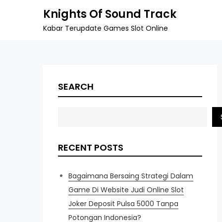
Skip
Knights Of Sound Track
to
Kabar Terupdate Games Slot Online
content
SEARCH
RECENT POSTS
Bagaimana Bersaing Strategi Dalam
Game Di Website Judi Online Slot
Joker Deposit Pulsa 5000 Tanpa
Potongan Indonesia?