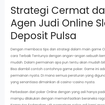
Strategi Cermat d
Agen Judi Online Sl
Deposit Pulsa
Dengan membaca tips dan strategi dalam main game O
cara Terbaik Tentunya dengan angan-angan sebuah kem
mudah. Dalam permainan apa pun tentu akan mudah bila 
Bisa diambil contoh contohnya game poker. Game ini ada
permainan nyata. Di mana semua peraturan yang digun
yang senantiasa dimainkan di casino-casino nyata.
Perbedaan dari poker Online dengan yang asli hanya pad
mampu dilakukan dengan memanfaatkan beraneka ragam