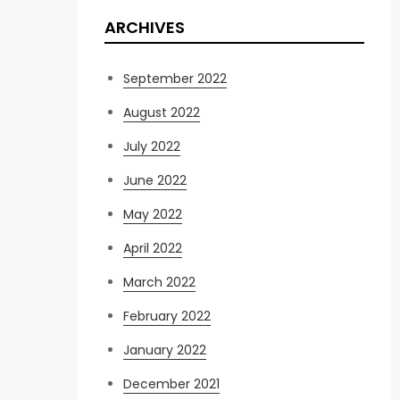
ARCHIVES
September 2022
August 2022
July 2022
June 2022
May 2022
April 2022
March 2022
February 2022
January 2022
December 2021