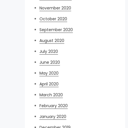
November 2020
October 2020
September 2020
August 2020
July 2020
June 2020
May 2020
April 2020
March 2020
February 2020
January 2020
December 2019