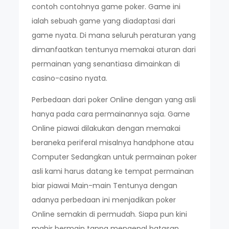
contoh contohnya game poker. Game ini
ialah sebuah game yang diadaptasi dari
game nyata. Di mana seluruh peraturan yang
dimanfaatkan tentunya memakai aturan dari
permainan yang senantiasa dimainkan di
casino-casino nyata.
Perbedaan dari poker Online dengan yang asli
hanya pada cara permainannya saja. Game
Online piawai dilakukan dengan memakai
beraneka periferal misalnya handphone atau
Computer Sedangkan untuk permainan poker
asli kami harus datang ke tempat permainan
biar piawai Main-main Tentunya dengan
adanya perbedaan ini menjadikan poker
Online semakin di permudah. Siapa pun kini
mahir bermain tanpa mengenal batasan