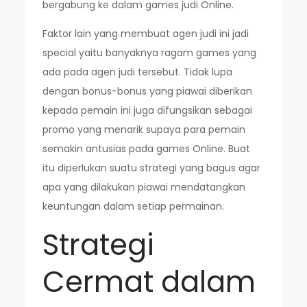
bergabung ke dalam games judi Online.
Faktor lain yang membuat agen judi ini jadi
special yaitu banyaknya ragam games yang
ada pada agen judi tersebut. Tidak lupa
dengan bonus-bonus yang piawai diberikan
kepada pemain ini juga difungsikan sebagai
promo yang menarik supaya para pemain
semakin antusias pada games Online. Buat
itu diperlukan suatu strategi yang bagus agar
apa yang dilakukan piawai mendatangkan
keuntungan dalam setiap permainan.
Strategi
Cermat dalam