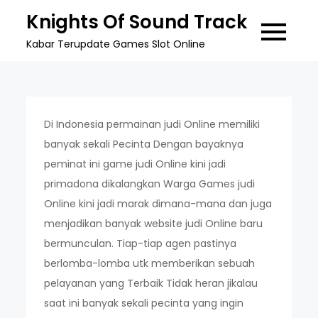
Skip
Knights Of Sound Track
to
Kabar Terupdate Games Slot Online
content
Di Indonesia permainan judi Online memiliki
banyak sekali Pecinta Dengan bayaknya
peminat ini game judi Online kini jadi
primadona dikalangkan Warga Games judi
Online kini jadi marak dimana-mana dan juga
menjadikan banyak website judi Online baru
bermunculan. Tiap-tiap agen pastinya
berlomba-lomba utk memberikan sebuah
pelayanan yang Terbaik Tidak heran jikalau
saat ini banyak sekali pecinta yang ingin