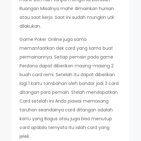
Ruangan Misalnya mahir dimainkan hunian
atau saat kerja. Saat ini sudah mungkin utk
dilakukan.
Game Poker Online juga sama
memanfaatkan dek card yang sama buat
permainannya. Setiap pemain pada game
Perdana dapat diberikan masing-masing 2
buah card remi. Setelah itu dapat diberikan
lagi 1 kartu tambahan oleh bandar jadi 3 card
ditangan para pemain. Stelah mendapatkan
Card setelah ini Anda piawai memasang
taruhan seandainya card ditangan adalah
kartu yang Bagus atau juga bisa menutup
card apabila ternyata itu ialah card yang
jelek.