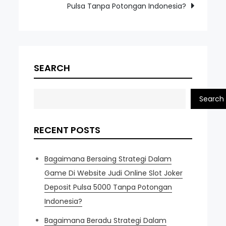
Pulsa Tanpa Potongan Indonesia?
SEARCH
Search
RECENT POSTS
Bagaimana Bersaing Strategi Dalam
Game Di Website Judi Online Slot Joker
Deposit Pulsa 5000 Tanpa Potongan
Indonesia?
Bagaimana Beradu Strategi Dalam