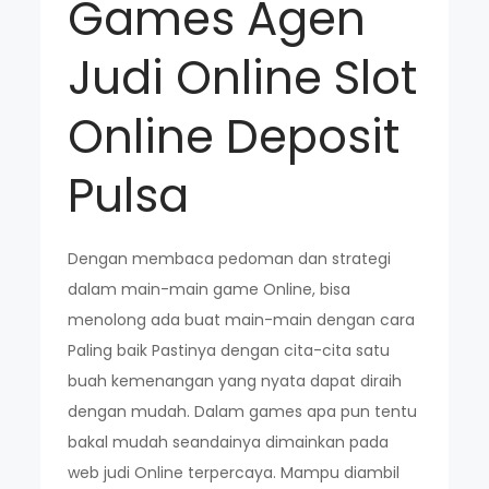
Games Agen
Judi Online Slot
Online Deposit
Pulsa
Dengan membaca pedoman dan strategi
dalam main-main game Online, bisa
menolong ada buat main-main dengan cara
Paling baik Pastinya dengan cita-cita satu
buah kemenangan yang nyata dapat diraih
dengan mudah. Dalam games apa pun tentu
bakal mudah seandainya dimainkan pada
web judi Online terpercaya. Mampu diambil