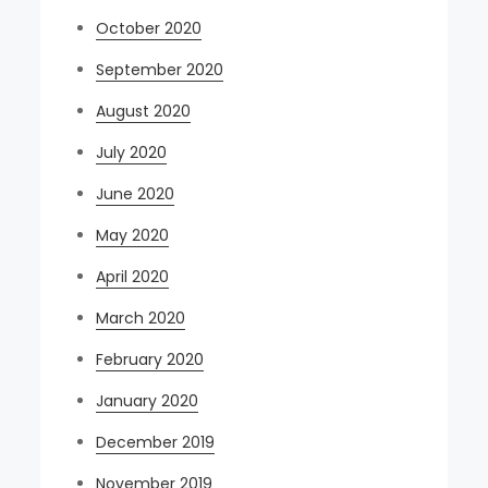
October 2020
September 2020
August 2020
July 2020
June 2020
May 2020
April 2020
March 2020
February 2020
January 2020
December 2019
November 2019