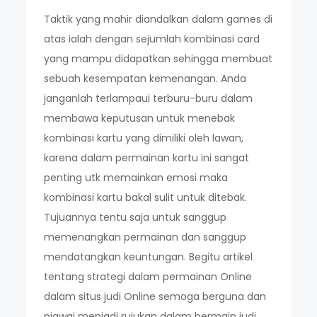
Taktik yang mahir diandalkan dalam games di
atas ialah dengan sejumlah kombinasi card
yang mampu didapatkan sehingga membuat
sebuah kesempatan kemenangan. Anda
janganlah terlampaui terburu-buru dalam
membawa keputusan untuk menebak
kombinasi kartu yang dimiliki oleh lawan,
karena dalam permainan kartu ini sangat
penting utk memainkan emosi maka
kombinasi kartu bakal sulit untuk ditebak.
Tujuannya tentu saja untuk sanggup
memenangkan permainan dan sanggup
mendatangkan keuntungan. Begitu artikel
tentang strategi dalam permainan Online
dalam situs judi Online semoga berguna dan
piawai menjadi rujukan dalam bermain judi