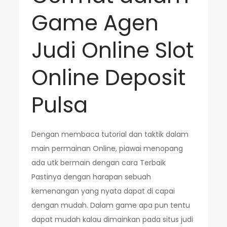
Game Agen
Judi Online Slot
Online Deposit
Pulsa
Dengan membaca tutorial dan taktik dalam
main permainan Online, piawai menopang
ada utk bermain dengan cara Terbaik
Pastinya dengan harapan sebuah
kemenangan yang nyata dapat di capai
dengan mudah. Dalam game apa pun tentu
dapat mudah kalau dimainkan pada situs judi