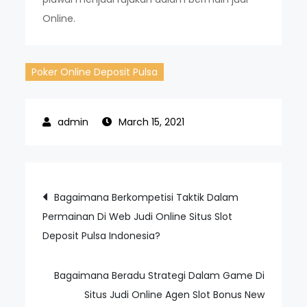
Online.
Poker Online Deposit Pulsa
March 15, 2021
Post
Bagaimana Berkompetisi Taktik Dalam
Permainan Di Web Judi Online Situs Slot
navigation
Deposit Pulsa Indonesia?
Bagaimana Beradu Strategi Dalam Game Di
Situs Judi Online Agen Slot Bonus New