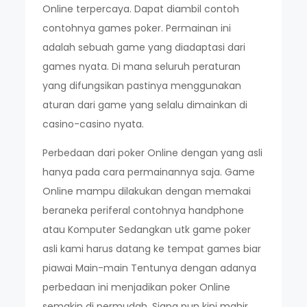
Online terpercaya. Dapat diambil contoh
contohnya games poker. Permainan ini
adalah sebuah game yang diadaptasi dari
games nyata. Di mana seluruh peraturan
yang difungsikan pastinya menggunakan
aturan dari game yang selalu dimainkan di
casino-casino nyata.
Perbedaan dari poker Online dengan yang asli
hanya pada cara permainannya saja. Game
Online mampu dilakukan dengan memakai
beraneka periferal contohnya handphone
atau Komputer Sedangkan utk game poker
asli kami harus datang ke tempat games biar
piawai Main-main Tentunya dengan adanya
perbedaan ini menjadikan poker Online
semakin di permudah. Siapa pun kini mahir