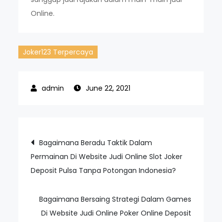
Online.
Joker123 Terpercaya
June 22, 2021
Post
Bagaimana Beradu Taktik Dalam
Permainan Di Website Judi Online Slot Joker
navigation
Deposit Pulsa Tanpa Potongan Indonesia?
Bagaimana Bersaing Strategi Dalam Games
Di Website Judi Online Poker Online Deposit