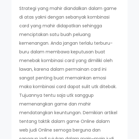
Strategi yang mahir diandalkan dalam game
di atas yakni dengan sebanyak kombinasi
card yang mahir didapatkan sehingga
menciptakan satu buah peluang
kemenangan. Anda jangan terlalu terburu-
buru dalam membawa keputusan buat
menebak kombinasi card yang dimiliki oleh
lawan, karena dalam permainan card ini
sangat penting buat memainkan emosi
maka kombinasi card dapat sulit utk ditebak.
Tujuannya tentu saja utk sanggup
memenangkan game dan mahir
mendatangkan keuntungan. Demikian artikel
tentang taktik dalam game Online dalam
web judi Online semoga berguna dan
sanggup jadi rujukan dalam main-main judi