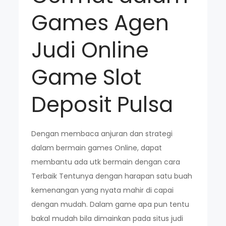
Games Agen
Judi Online
Game Slot
Deposit Pulsa
Dengan membaca anjuran dan strategi
dalam bermain games Online, dapat
membantu ada utk bermain dengan cara
Terbaik Tentunya dengan harapan satu buah
kemenangan yang nyata mahir di capai
dengan mudah. Dalam game apa pun tentu
bakal mudah bila dimainkan pada situs judi