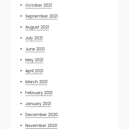
October 2021
September 2021
August 2021
July 2021
June 2021
May 2021
April 2021
March 2021
February 2021
January 2021
December 2020
November 2020