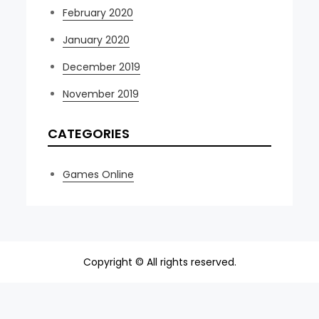
February 2020
January 2020
December 2019
November 2019
CATEGORIES
Games Online
Copyright © All rights reserved.