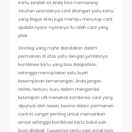
Kartu setelah ini Anda bisa memasang
taruhan seandainya card ditangan yaitu kartu
yang Bagus atau juga mampu menutup card
apabila nyata-nyatanya itu ialah card yang
jelek.
Strategi yang mahir diandalkan dalam
permainan di atas yaitu dengan jumlahnya
kombinasi kartu yang bisa didapatkan
sehingga menciptakan satu buah
kesempatan kemenangan. Anda jangan
terlalu terburu-buru dalam mengambil
ketetapan utk menebak kombinasi card yang
dipunyai oleh lawan, karena dalam permainan
card ini sangat penting untuk memainkan
emosi sehingga kombinasi kartu bakal sulit
buat ditebak. Tujuannya tentu saja untuk bisa