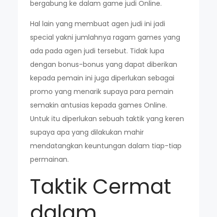
bergabung ke dalam game judi Online.
Hal lain yang membuat agen judi ini jadi
special yakni jumlahnya ragam games yang
ada pada agen judi tersebut. Tidak lupa
dengan bonus-bonus yang dapat diberikan
kepada pemain ini juga diperlukan sebagai
promo yang menarik supaya para pemain
semakin antusias kepada games Online.
Untuk itu diperlukan sebuah taktik yang keren
supaya apa yang dilakukan mahir
mendatangkan keuntungan dalam tiap-tiap
permainan.
Taktik Cermat
dalam