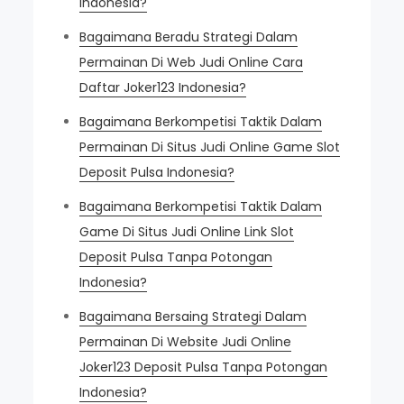
Indonesia?
Bagaimana Beradu Strategi Dalam
Permainan Di Web Judi Online Cara
Daftar Joker123 Indonesia?
Bagaimana Berkompetisi Taktik Dalam
Permainan Di Situs Judi Online Game Slot
Deposit Pulsa Indonesia?
Bagaimana Berkompetisi Taktik Dalam
Game Di Situs Judi Online Link Slot
Deposit Pulsa Tanpa Potongan
Indonesia?
Bagaimana Bersaing Strategi Dalam
Permainan Di Website Judi Online
Joker123 Deposit Pulsa Tanpa Potongan
Indonesia?