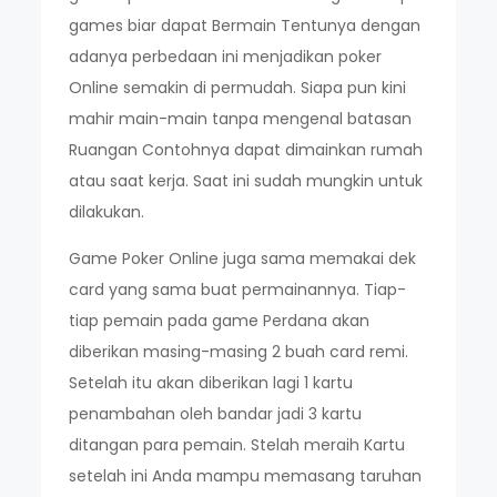
games biar dapat Bermain Tentunya dengan
adanya perbedaan ini menjadikan poker
Online semakin di permudah. Siapa pun kini
mahir main-main tanpa mengenal batasan
Ruangan Contohnya dapat dimainkan rumah
atau saat kerja. Saat ini sudah mungkin untuk
dilakukan.
Game Poker Online juga sama memakai dek
card yang sama buat permainannya. Tiap-
tiap pemain pada game Perdana akan
diberikan masing-masing 2 buah card remi.
Setelah itu akan diberikan lagi 1 kartu
penambahan oleh bandar jadi 3 kartu
ditangan para pemain. Stelah meraih Kartu
setelah ini Anda mampu memasang taruhan