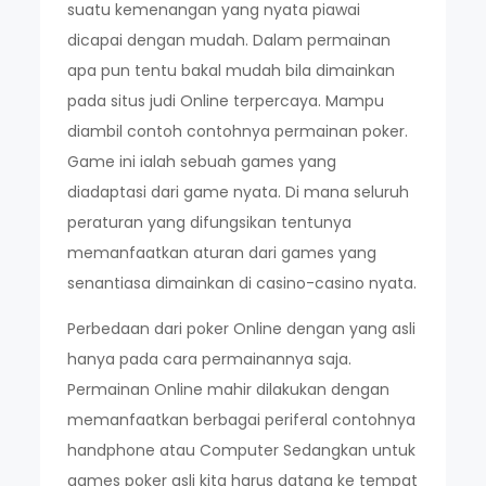
suatu kemenangan yang nyata piawai
dicapai dengan mudah. Dalam permainan
apa pun tentu bakal mudah bila dimainkan
pada situs judi Online terpercaya. Mampu
diambil contoh contohnya permainan poker.
Game ini ialah sebuah games yang
diadaptasi dari game nyata. Di mana seluruh
peraturan yang difungsikan tentunya
memanfaatkan aturan dari games yang
senantiasa dimainkan di casino-casino nyata.
Perbedaan dari poker Online dengan yang asli
hanya pada cara permainannya saja.
Permainan Online mahir dilakukan dengan
memanfaatkan berbagai periferal contohnya
handphone atau Computer Sedangkan untuk
games poker asli kita harus datang ke tempat