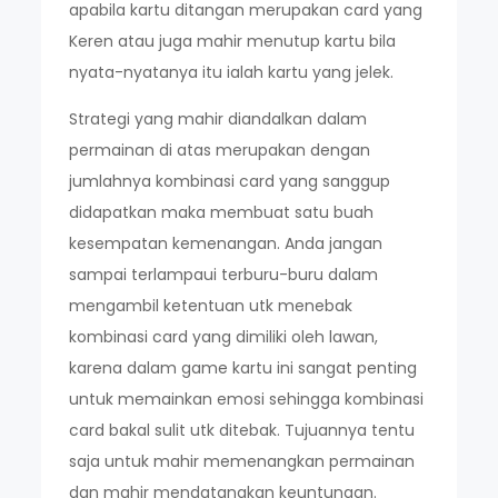
apabila kartu ditangan merupakan card yang
Keren atau juga mahir menutup kartu bila
nyata-nyatanya itu ialah kartu yang jelek.
Strategi yang mahir diandalkan dalam
permainan di atas merupakan dengan
jumlahnya kombinasi card yang sanggup
didapatkan maka membuat satu buah
kesempatan kemenangan. Anda jangan
sampai terlampaui terburu-buru dalam
mengambil ketentuan utk menebak
kombinasi card yang dimiliki oleh lawan,
karena dalam game kartu ini sangat penting
untuk memainkan emosi sehingga kombinasi
card bakal sulit utk ditebak. Tujuannya tentu
saja untuk mahir memenangkan permainan
dan mahir mendatangkan keuntungan.