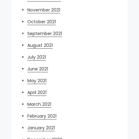
November 2021
October 2021
September 2021
August 2021
July 2021
June 2021
May 2021
April 2021
March 2021
February 2021
January 2021