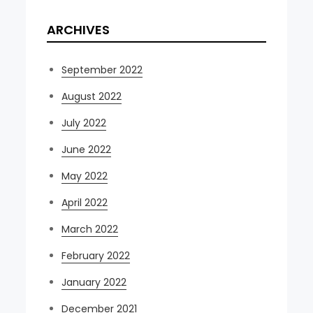
ARCHIVES
September 2022
August 2022
July 2022
June 2022
May 2022
April 2022
March 2022
February 2022
January 2022
December 2021