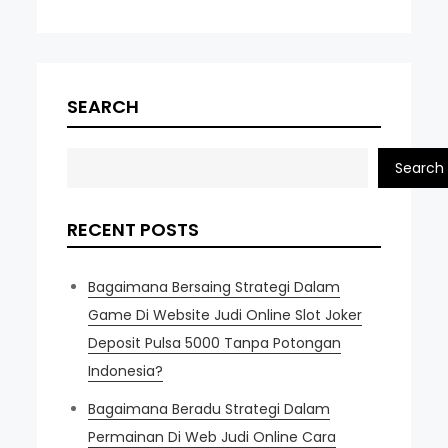
SEARCH
Search
RECENT POSTS
Bagaimana Bersaing Strategi Dalam
Game Di Website Judi Online Slot Joker
Deposit Pulsa 5000 Tanpa Potongan
Indonesia?
Bagaimana Beradu Strategi Dalam
Permainan Di Web Judi Online Cara