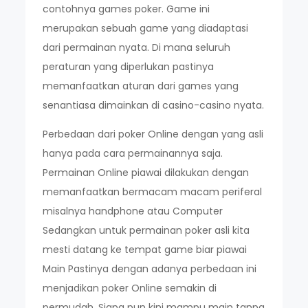
contohnya games poker. Game ini
merupakan sebuah game yang diadaptasi
dari permainan nyata. Di mana seluruh
peraturan yang diperlukan pastinya
memanfaatkan aturan dari games yang
senantiasa dimainkan di casino-casino nyata.
Perbedaan dari poker Online dengan yang asli
hanya pada cara permainannya saja.
Permainan Online piawai dilakukan dengan
memanfaatkan bermacam macam periferal
misalnya handphone atau Computer
Sedangkan untuk permainan poker asli kita
mesti datang ke tempat game biar piawai
Main Pastinya dengan adanya perbedaan ini
menjadikan poker Online semakin di
permudah. Siapa pun kini mampu main tanpa