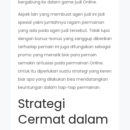
bergabung ke dalam game judi Online.
Aspek lain yang membuat agen judi ini jadi
spesial yakni jumlahnya ragam permainan
yang ada pada agen judi tersebut. Tidak lupa
dengan bonus-bonus yang sanggup diberikan
terhadap pemain ini juga difungsikan sebagai
promo yang menarik biar para pemain
semakin antusias pada permainan Online.
Untuk itu diperlukan suatu strategi yang keren
biar apa yang dilakukan bisa mendatangkan
keuntungan dalam tiap-tiap permainan.
Strategi
Cermat dalam