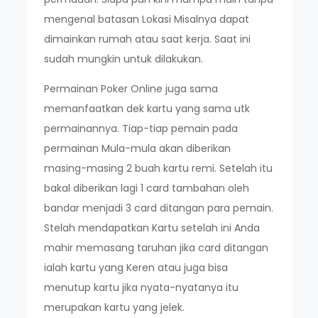
mengenal batasan Lokasi Misalnya dapat
dimainkan rumah atau saat kerja. Saat ini
sudah mungkin untuk dilakukan.
Permainan Poker Online juga sama
memanfaatkan dek kartu yang sama utk
permainannya. Tiap-tiap pemain pada
permainan Mula-mula akan diberikan
masing-masing 2 buah kartu remi. Setelah itu
bakal diberikan lagi 1 card tambahan oleh
bandar menjadi 3 card ditangan para pemain.
Stelah mendapatkan Kartu setelah ini Anda
mahir memasang taruhan jika card ditangan
ialah kartu yang Keren atau juga bisa
menutup kartu jika nyata-nyatanya itu
merupakan kartu yang jelek.