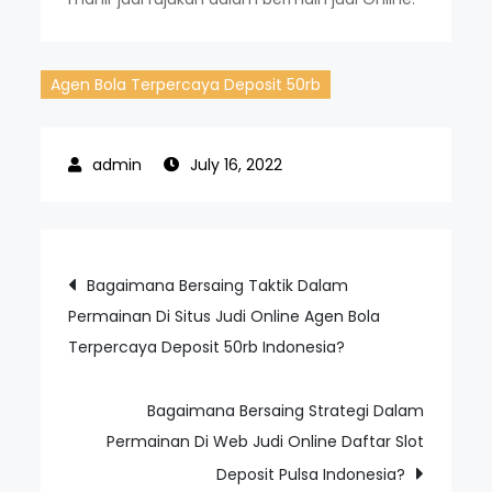
Agen Bola Terpercaya Deposit 50rb
July 16, 2022
Post
Bagaimana Bersaing Taktik Dalam
Permainan Di Situs Judi Online Agen Bola
navigation
Terpercaya Deposit 50rb Indonesia?
Bagaimana Bersaing Strategi Dalam
Permainan Di Web Judi Online Daftar Slot
Deposit Pulsa Indonesia?