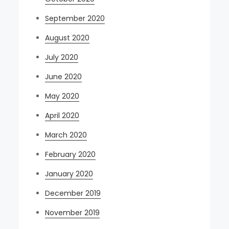
September 2020
August 2020
July 2020
June 2020
May 2020
April 2020
March 2020
February 2020
January 2020
December 2019
November 2019