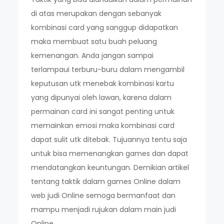
di atas merupakan dengan sebanyak
kombinasi card yang sanggup didapatkan
maka membuat satu buah peluang
kemenangan. Anda jangan sampai
terlampaui terburu-buru dalam mengambil
keputusan utk menebak kombinasi kartu
yang dipunyai oleh lawan, karena dalam
permainan card ini sangat penting untuk
memainkan emosi maka kombinasi card
dapat sulit utk ditebak. Tujuannya tentu saja
untuk bisa memenangkan games dan dapat
mendatangkan keuntungan. Demikian artikel
tentang taktik dalam games Online dalam
web judi Online semoga bermanfaat dan
mampu menjadi rujukan dalam main judi
Online.