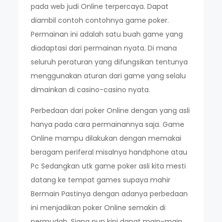
pada web judi Online terpercaya. Dapat
diambil contoh contohnya game poker.
Permainan ini adalah satu buah game yang
diadaptasi dari permainan nyata. Di mana
seluruh peraturan yang difungsikan tentunya
menggunakan aturan dari game yang selalu
dimainkan di casino-casino nyata.
Perbedaan dari poker Online dengan yang asli
hanya pada cara permainannya saja. Game
Online mampu dilakukan dengan memakai
beragam periferal misalnya handphone atau
Pc Sedangkan utk game poker asli kita mesti
datang ke tempat games supaya mahir
Bermain Pastinya dengan adanya perbedaan
ini menjadikan poker Online semakin di
permudah. Siapa pun kini dapat main-main