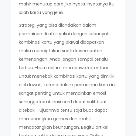
mahir menutup card jika nyata-nyatanya itu
ialah kartu yang jelek.
Strategi yang bisa diandalkan dalam
permainan di atas yakni dengan sebanyak
kombinasi kartu yang piawai didapatkan
maka menciptakan suatu kesempatan
kemenangan. Anda jangan sampai terlalu
terburu-buru dalam membawa ketentuan
untuk menebak kombinasi kartu yang dimiliki
oleh lawan, karena dalam permainan kartu ini
sangat penting untuk memainkan emosi
sehingga kombinasi card dapat sulit buat
ditebak. Tujuannya tentu saja buat dapat
memenangkan games dan mahir
mendatangkan keuntungan. Begitu artikel
tentang taktik dalam permainan Online