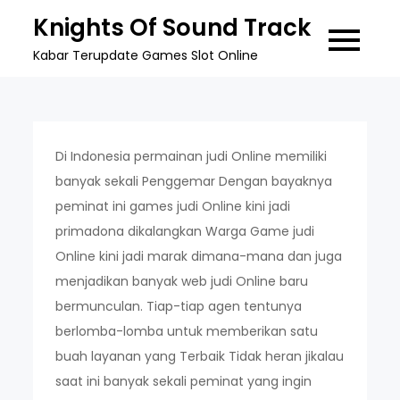
Skip
Knights Of Sound Track
to
Kabar Terupdate Games Slot Online
content
Di Indonesia permainan judi Online memiliki
banyak sekali Penggemar Dengan bayaknya
peminat ini games judi Online kini jadi
primadona dikalangkan Warga Game judi
Online kini jadi marak dimana-mana dan juga
menjadikan banyak web judi Online baru
bermunculan. Tiap-tiap agen tentunya
berlomba-lomba untuk memberikan satu
buah layanan yang Terbaik Tidak heran jikalau
saat ini banyak sekali peminat yang ingin