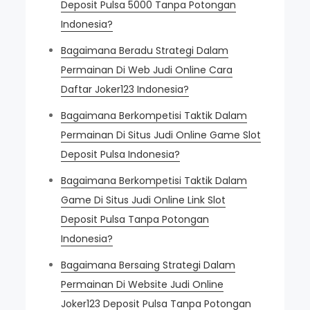
Deposit Pulsa 5000 Tanpa Potongan
Indonesia?
Bagaimana Beradu Strategi Dalam
Permainan Di Web Judi Online Cara
Daftar Joker123 Indonesia?
Bagaimana Berkompetisi Taktik Dalam
Permainan Di Situs Judi Online Game Slot
Deposit Pulsa Indonesia?
Bagaimana Berkompetisi Taktik Dalam
Game Di Situs Judi Online Link Slot
Deposit Pulsa Tanpa Potongan
Indonesia?
Bagaimana Bersaing Strategi Dalam
Permainan Di Website Judi Online
Joker123 Deposit Pulsa Tanpa Potongan