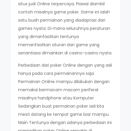
situs judi Online terpercaya. Piawai diambil
contoh misalnya game poker. Game ini ialah
satu buah permainan yang diadaptasi dari
games nyata. Di mana seluruhnya peraturan
yang dimanfaatkan tentunya
memanfaatkan aturan dari game yang
senantiasa dimainkan di casino-casino nyata.
Perbedaan dari poker Online dengan yang asli
hanya pada cara permainannya saja.
Permainan Online mampu dilakukan dengan
memakai bermacam macam periferal
misalnya handphone atau Komputer
Sedangkan buat permainan poker asli kita
mesti datang ke tempat game biar mampu
Main Tentunya dengan adanya perbedaan ini
menjadikan poker Online semakin di