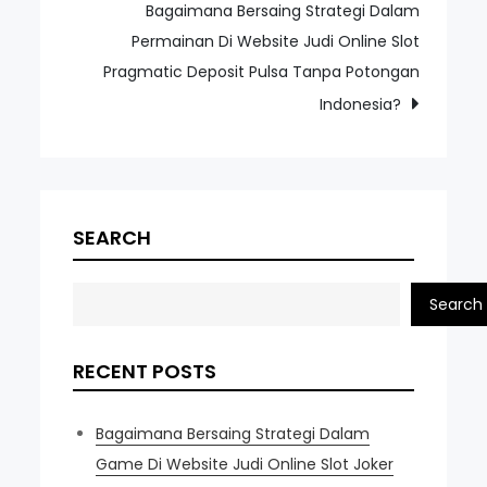
Bagaimana Bersaing Strategi Dalam
Permainan Di Website Judi Online Slot
Pragmatic Deposit Pulsa Tanpa Potongan
Indonesia?
SEARCH
Search
RECENT POSTS
Bagaimana Bersaing Strategi Dalam
Game Di Website Judi Online Slot Joker