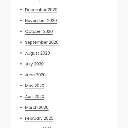
December 2020
November 2020
October 2020
September 2020
August 2020
July 2020
June 2020
May 2020
April 2020
March 2020
February 2020