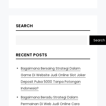
SEARCH
Search
RECENT POSTS
Bagaimana Bersaing Strategi Dalam
Game Di Website Judi Online Slot Joker
Deposit Pulsa 5000 Tanpa Potongan
Indonesia?
Bagaimana Beradu Strategi Dalam
Permainan Di Web Judi Online Cara