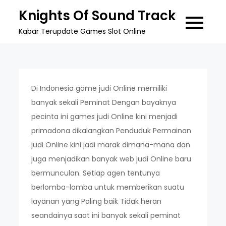
Skip
Knights Of Sound Track
to
Kabar Terupdate Games Slot Online
content
Di Indonesia game judi Online memiliki
banyak sekali Peminat Dengan bayaknya
pecinta ini games judi Online kini menjadi
primadona dikalangkan Penduduk Permainan
judi Online kini jadi marak dimana-mana dan
juga menjadikan banyak web judi Online baru
bermunculan. Setiap agen tentunya
berlomba-lomba untuk memberikan suatu
layanan yang Paling baik Tidak heran
seandainya saat ini banyak sekali peminat