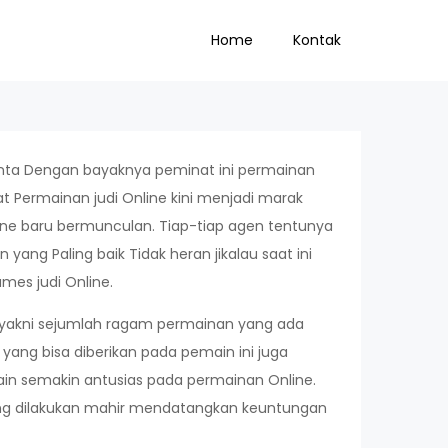
Home
Kontak
cinta Dengan bayaknya peminat ini permainan
at Permainan judi Online kini menjadi marak
ne baru bermunculan. Tiap-tiap agen tentunya
ng Paling baik Tidak heran jikalau saat ini
mes judi Online.
a yakni sejumlah ragam permainan yang ada
yang bisa diberikan pada pemain ini juga
in semakin antusias pada permainan Online.
yang dilakukan mahir mendatangkan keuntungan