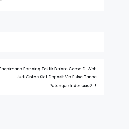
e.
Bagaimana Bersaing Taktik Dalam Game Di Web
Judi Online Slot Deposit Via Pulsa Tanpa
Potongan Indonesia?