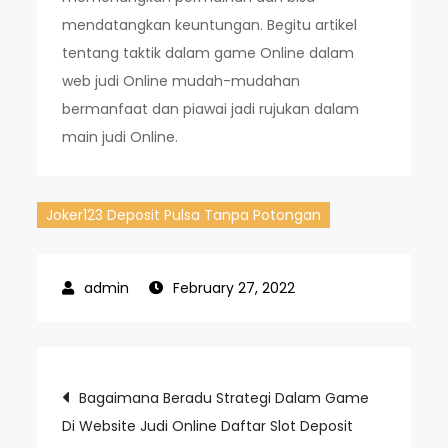
mendatangkan keuntungan. Begitu artikel
tentang taktik dalam game Online dalam
web judi Online mudah-mudahan
bermanfaat dan piawai jadi rujukan dalam
main judi Online.
Joker123 Deposit Pulsa Tanpa Potongan
February 27, 2022
Post
Bagaimana Beradu Strategi Dalam Game
Di Website Judi Online Daftar Slot Deposit
navigation