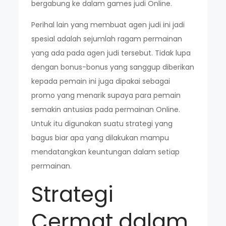
bergabung ke dalam games judi Online.
Perihal lain yang membuat agen judi ini jadi
spesial adalah sejumlah ragam permainan
yang ada pada agen judi tersebut. Tidak lupa
dengan bonus-bonus yang sanggup diberikan
kepada pemain ini juga dipakai sebagai
promo yang menarik supaya para pemain
semakin antusias pada permainan Online.
Untuk itu digunakan suatu strategi yang
bagus biar apa yang dilakukan mampu
mendatangkan keuntungan dalam setiap
permainan.
Strategi
Cermat dalam