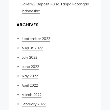
Joker123 Deposit Pulsa Tanpa Potongan
Indonesia?
ARCHIVES
September 2022
August 2022
July 2022
June 2022
May 2022
April 2022
March 2022
February 2022