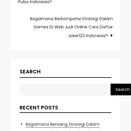
Pulsa Indonesia?
Bagaimana Berkompetisi Strategi Dalam
Games Di Web Judi Online Cara Daftar
Joker123 Indonesia?
SEARCH
Search
RECENT POSTS
Bagaimana Bersaing Strategi Dalam