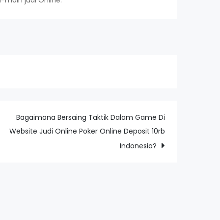
-main judi Online.
Bagaimana Bersaing Taktik Dalam Game Di
Website Judi Online Poker Online Deposit 10rb
Indonesia?