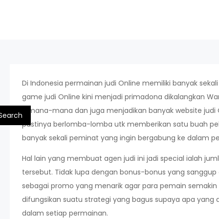
Di Indonesia permainan judi Online memiliki banyak se
game judi Online kini menjadi primadona dikalangkan Wa
dimana-mana dan juga menjadikan banyak website judi 
Search
pastinya berlomba-lomba utk memberikan satu buah pelay
banyak sekali peminat yang ingin bergabung ke dalam pe
Hal lain yang membuat agen judi ini jadi special ialah 
tersebut. Tidak lupa dengan bonus-bonus yang sanggup d
sebagai promo yang menarik agar para pemain semakin a
difungsikan suatu strategi yang bagus supaya apa yan
dalam setiap permainan.