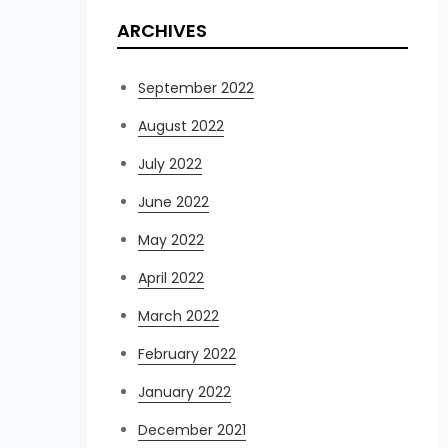
ARCHIVES
September 2022
August 2022
July 2022
June 2022
May 2022
April 2022
March 2022
February 2022
January 2022
December 2021