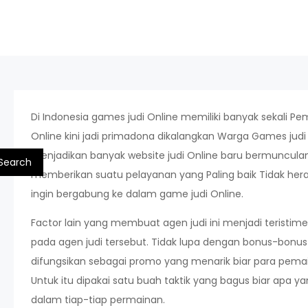
Di Indonesia games judi Online memiliki banyak sekali P
Online kini jadi primadona dikalangkan Warga Games judi
menjadikan banyak website judi Online baru bermuncula
Search
memberikan suatu pelayanan yang Paling baik Tidak hera
ingin bergabung ke dalam game judi Online.
Factor lain yang membuat agen judi ini menjadi terist
pada agen judi tersebut. Tidak lupa dengan bonus-bonus
difungsikan sebagai promo yang menarik biar para pema
Untuk itu dipakai satu buah taktik yang bagus biar apa
dalam tiap-tiap permainan.