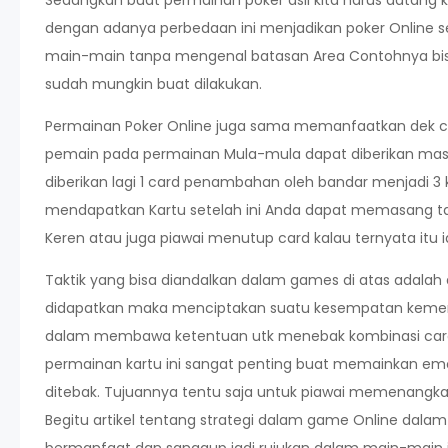
Sedangkan buat permainan poker asli kita harus datan
dengan adanya perbedaan ini menjadikan poker Online s
main-main tanpa mengenal batasan Area Contohnya bisa 
sudah mungkin buat dilakukan.
Permainan Poker Online juga sama memanfaatkan dek c
pemain pada permainan Mula-mula dapat diberikan masin
diberikan lagi 1 card penambahan oleh bandar menjadi 3 
mendapatkan Kartu setelah ini Anda dapat memasang tar
Keren atau juga piawai menutup card kalau ternyata itu ia
Taktik yang bisa diandalkan dalam games di atas adalah
didapatkan maka menciptakan suatu kesempatan kemen
dalam membawa ketentuan utk menebak kombinasi card 
permainan kartu ini sangat penting buat memainkan emos
ditebak. Tujuannya tentu saja untuk piawai memenang
Begitu artikel tentang strategi dalam game Online dal