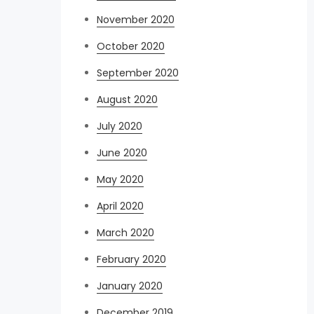
November 2020
October 2020
September 2020
August 2020
July 2020
June 2020
May 2020
April 2020
March 2020
February 2020
January 2020
December 2019