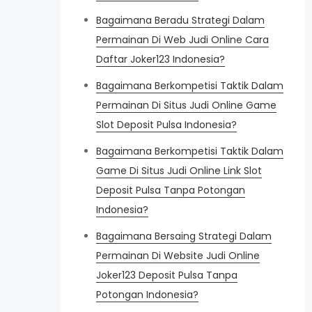
Bagaimana Beradu Strategi Dalam
Permainan Di Web Judi Online Cara
Daftar Joker123 Indonesia?
Bagaimana Berkompetisi Taktik Dalam
Permainan Di Situs Judi Online Game
Slot Deposit Pulsa Indonesia?
Bagaimana Berkompetisi Taktik Dalam
Game Di Situs Judi Online Link Slot
Deposit Pulsa Tanpa Potongan
Indonesia?
Bagaimana Bersaing Strategi Dalam
Permainan Di Website Judi Online
Joker123 Deposit Pulsa Tanpa
Potongan Indonesia?