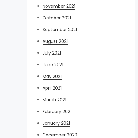
November 2021
October 2021
September 2021
August 2021
July 2021
June 2021
May 2021
April 2021
March 2021
February 2021
January 2021
December 2020