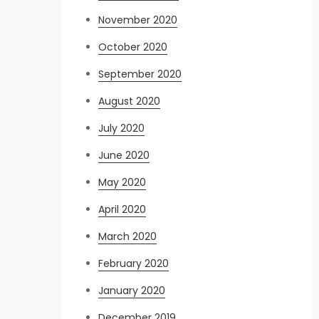
November 2020
October 2020
September 2020
August 2020
July 2020
June 2020
May 2020
April 2020
March 2020
February 2020
January 2020
December 2019