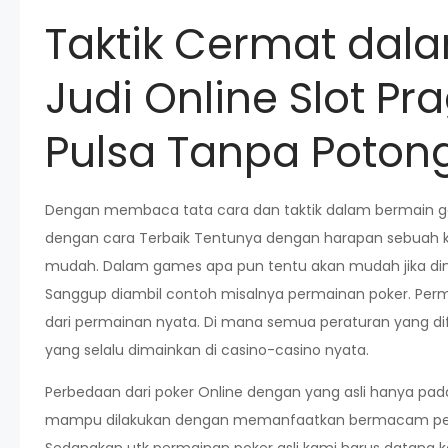
Taktik Cermat da
Judi Online Slot Pr
Pulsa Tanpa Poton
Dengan membaca tata cara dan taktik dalam bermain g
dengan cara Terbaik Tentunya dengan harapan sebuah k
mudah. Dalam games apa pun tentu akan mudah jika dima
Sanggup diambil contoh misalnya permainan poker. Perm
dari permainan nyata. Di mana semua peraturan yang d
yang selalu dimainkan di casino-casino nyata.
Perbedaan dari poker Online dengan yang asli hanya pa
mampu dilakukan dengan memanfaatkan bermacam peri