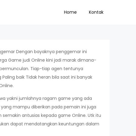
Home
Kontak
Penggemar Dengan bayaknya penggemar ini
arga Game judi Online kini jadi marak dimana-
 bermunculan. Tiap-tiap agen tentunya
ing baik Tidak heran bila saat ini banyak
Online.
imewa yakni jumlahnya ragam game yang ada
s yang mampu diberikan pada pemain ini juga
 semakin antusias kepada game Online. Utk itu
ilakukan dapat mendatangkan keuntungan dalam