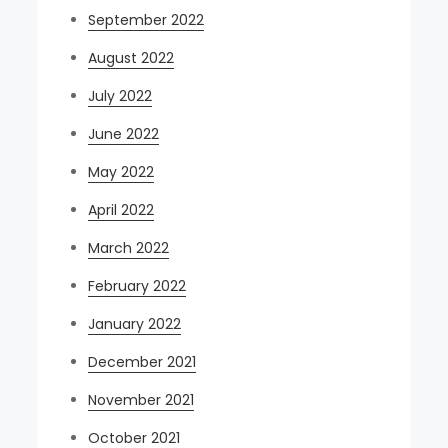
September 2022
August 2022
July 2022
June 2022
May 2022
April 2022
March 2022
February 2022
January 2022
December 2021
November 2021
October 2021