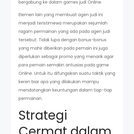
bergabung ke dalam games judi Online.
Elemen lain yang membuat agen judi ini
menjadi teristimewa merupakan sejumlah
ragam permainan yang ada pada agen judi
tersebut. Tidak lupa dengan bonus-bonus
yang mahir diberikan pada pemain ini juga
diperlukan sebagai promo yang menarik agar
para pemain semakin antusias pada game
Online. Untuk itu difungsikan suatu taktik yang
keren biar apa yang dilakukan mampu
mendatangkan keuntungan dalam tiap-tiap
permainan.
Strategi
Cermat dalam