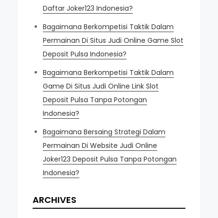
Daftar Joker123 Indonesia?
Bagaimana Berkompetisi Taktik Dalam
Permainan Di Situs Judi Online Game Slot
Deposit Pulsa Indonesia?
Bagaimana Berkompetisi Taktik Dalam
Game Di Situs Judi Online Link Slot
Deposit Pulsa Tanpa Potongan
Indonesia?
Bagaimana Bersaing Strategi Dalam
Permainan Di Website Judi Online
Joker123 Deposit Pulsa Tanpa Potongan
Indonesia?
ARCHIVES