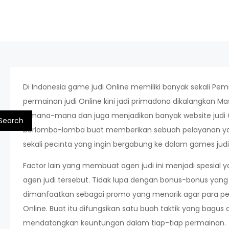
Di Indonesia game judi Online memiliki banyak sekali P
permainan judi Online kini jadi primadona dikalangkan Ma
dimana-mana dan juga menjadikan banyak website judi O
Search
berlomba-lomba buat memberikan sebuah pelayanan yang 
sekali pecinta yang ingin bergabung ke dalam games judi
Factor lain yang membuat agen judi ini menjadi spesia
agen judi tersebut. Tidak lupa dengan bonus-bonus yang 
dimanfaatkan sebagai promo yang menarik agar para p
Online. Buat itu difungsikan satu buah taktik yang bagu
mendatangkan keuntungan dalam tiap-tiap permainan.