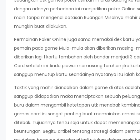
Sedangkan utk games poker asli kami harus datang ke 
dengan adanya perbedaan ini menjadikan poker Online s
main tanpa mengenal batasan Ruangan Misalnya mahir di
mungkin buat dilakukan.
Permainan Poker Online juga sama memakai dek kartu y
pemain pada game Mula-mula akan diberikan masing-masi
diberikan lagi 1 kartu tambahan oleh bandar menjadi 3 c
Card setelah ini Anda piawai memasang taruhan jika kart
sanggup menutup kartu seandainya nyatanya itu ialah kar
Taktik yang mahir diandalkan dalam game di atas adala
sanggup didapatkan maka menciptakan sebuah peluang 
buru dalam mengambil ketetapan utk menebak kombinasi 
games card ini sangat penting buat memainkan emosi se
ditebak. Tujuannya tentu saja untuk dapat memenang
keuntungan. Begitu artikel tentang strategi dalam perm