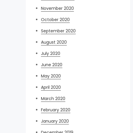
November 2020
October 2020
September 2020
August 2020
July 2020
June 2020
May 2020
April 2020
March 2020
February 2020
January 2020
December 2019