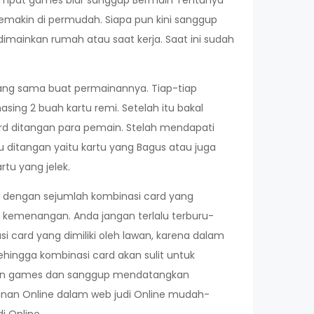
tempat games biar sanggup Bermain Tentunya
emakin di permudah. Siapa pun kini sanggup
mainkan rumah atau saat kerja. Saat ini sudah
ang sama buat permainannya. Tiap-tiap
ng 2 buah kartu remi. Setelah itu bakal
ard ditangan para pemain. Stelah mendapati
u ditangan yaitu kartu yang Bagus atau juga
tu yang jelek.
h dengan sejumlah kombinasi card yang
kemenangan. Anda jangan terlalu terburu-
card yang dimiliki oleh lawan, karena dalam
hingga kombinasi card akan sulit untuk
kan games dan sanggup mendatangkan
ainan Online dalam web judi Online mudah-