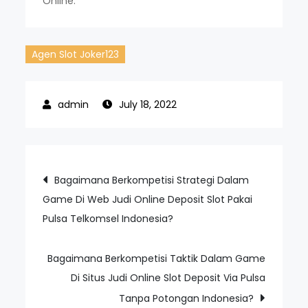
Online.
Agen Slot Joker123
July 18, 2022
Post
Bagaimana Berkompetisi Strategi Dalam
Game Di Web Judi Online Deposit Slot Pakai
navigation
Pulsa Telkomsel Indonesia?
Bagaimana Berkompetisi Taktik Dalam Game
Di Situs Judi Online Slot Deposit Via Pulsa
Tanpa Potongan Indonesia?