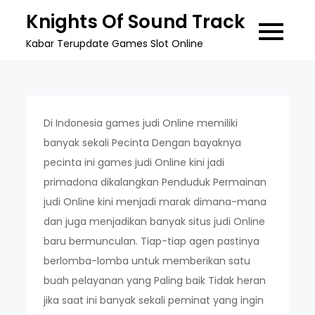
Skip
Knights Of Sound Track
to
Kabar Terupdate Games Slot Online
content
Di Indonesia games judi Online memiliki
banyak sekali Pecinta Dengan bayaknya
pecinta ini games judi Online kini jadi
primadona dikalangkan Penduduk Permainan
judi Online kini menjadi marak dimana-mana
dan juga menjadikan banyak situs judi Online
baru bermunculan. Tiap-tiap agen pastinya
berlomba-lomba untuk memberikan satu
buah pelayanan yang Paling baik Tidak heran
jika saat ini banyak sekali peminat yang ingin