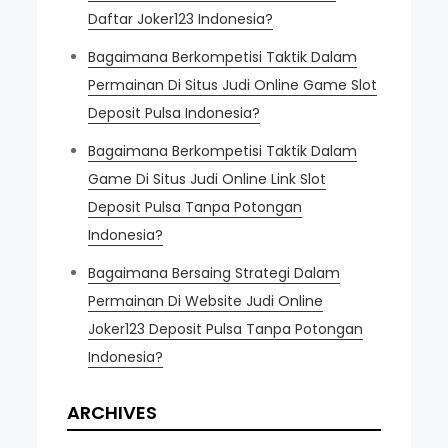
Daftar Joker123 Indonesia?
Bagaimana Berkompetisi Taktik Dalam
Permainan Di Situs Judi Online Game Slot
Deposit Pulsa Indonesia?
Bagaimana Berkompetisi Taktik Dalam
Game Di Situs Judi Online Link Slot
Deposit Pulsa Tanpa Potongan
Indonesia?
Bagaimana Bersaing Strategi Dalam
Permainan Di Website Judi Online
Joker123 Deposit Pulsa Tanpa Potongan
Indonesia?
ARCHIVES