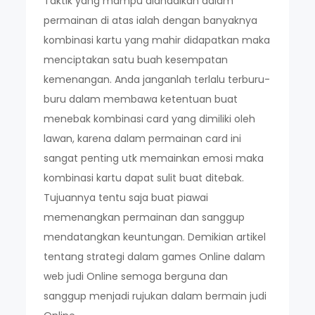
Taktik yang mampu diandalkan dalam
permainan di atas ialah dengan banyaknya
kombinasi kartu yang mahir didapatkan maka
menciptakan satu buah kesempatan
kemenangan. Anda janganlah terlalu terburu-
buru dalam membawa ketentuan buat
menebak kombinasi card yang dimiliki oleh
lawan, karena dalam permainan card ini
sangat penting utk memainkan emosi maka
kombinasi kartu dapat sulit buat ditebak.
Tujuannya tentu saja buat piawai
memenangkan permainan dan sanggup
mendatangkan keuntungan. Demikian artikel
tentang strategi dalam games Online dalam
web judi Online semoga berguna dan
sanggup menjadi rujukan dalam bermain judi