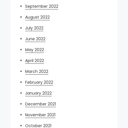
September 2022
August 2022
July 2022
June 2022
May 2022
April 2022
March 2022
February 2022
January 2022
December 2021
November 2021
October 2021