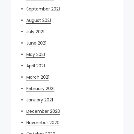
September 2021
August 2021
July 2021
June 2021
May 2021
April 2021
March 2021
February 2021
January 2021
December 2020
November 2020