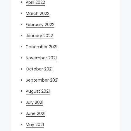
April 2022
March 2022
February 2022
January 2022
December 2021
November 2021
October 2021
September 2021
August 2021
July 2021
June 2021
May 2021