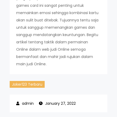
games card ini sangat penting untuk
memainkan emosi sehingga kombinasi kartu
akan sulit buat ditebak. Tujuannya tentu saja
untuk sanggup memenangkan games dan
sanggup mendatangkan keuntungan. Begitu
artikel tentang taktik dalam permainan
Online dalam web judi Online semoga
bermanfaat dan mahir jadi rujukan dalam
main judi Online.
Joker123 Terbaru
January 27, 2022