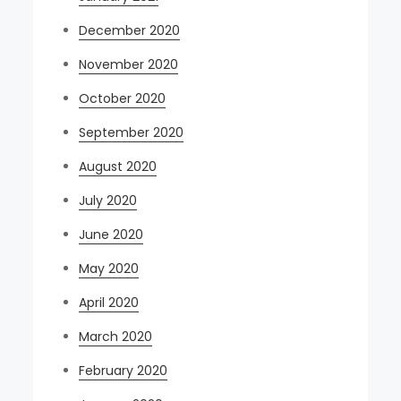
December 2020
November 2020
October 2020
September 2020
August 2020
July 2020
June 2020
May 2020
April 2020
March 2020
February 2020