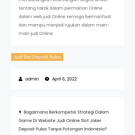
tentang taktik dalam permainan Online
dalam web judi Online semoga bermanfaat
dan mampu menjadi rujukan dalam main-
main judi Online.
Judi Slot Deposit Pulsa
April 6, 2022
Post
Bagaimana Berkompetisi Strategi Dalam
Game Di Website Judi Online Slot Joker
navigation
Deposit Pulsa Tanpa Potongan Indonesia?