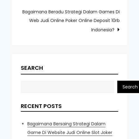
Bagaimana Beradu Strategi Dalam Games Di
Web Judi Online Poker Online Deposit 10rb
Indonesia?
SEARCH
Search
RECENT POSTS
Bagaimana Bersaing Strategi Dalam
Game Di Website Judi Online Slot Joker