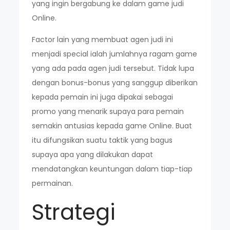
yang ingin bergabung ke dalam game judi
Online.
Factor lain yang membuat agen judi ini
menjadi special ialah jumlahnya ragam game
yang ada pada agen judi tersebut. Tidak lupa
dengan bonus-bonus yang sanggup diberikan
kepada pemain ini juga dipakai sebagai
promo yang menarik supaya para pemain
semakin antusias kepada game Online. Buat
itu difungsikan suatu taktik yang bagus
supaya apa yang dilakukan dapat
mendatangkan keuntungan dalam tiap-tiap
permainan.
Strategi