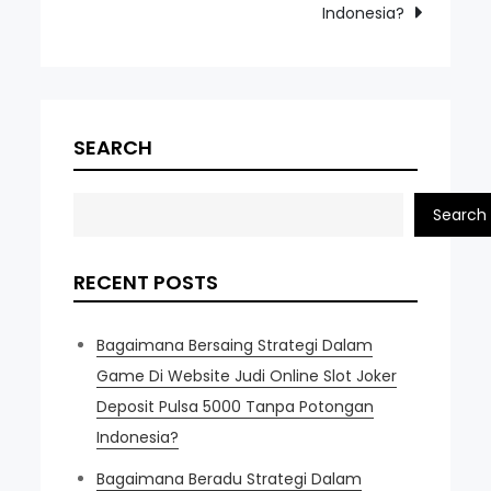
Indonesia?
SEARCH
Search
RECENT POSTS
Bagaimana Bersaing Strategi Dalam
Game Di Website Judi Online Slot Joker
Deposit Pulsa 5000 Tanpa Potongan
Indonesia?
Bagaimana Beradu Strategi Dalam