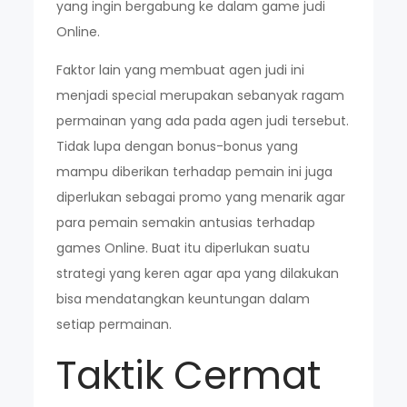
yang ingin bergabung ke dalam game judi
Online.
Faktor lain yang membuat agen judi ini
menjadi special merupakan sebanyak ragam
permainan yang ada pada agen judi tersebut.
Tidak lupa dengan bonus-bonus yang
mampu diberikan terhadap pemain ini juga
diperlukan sebagai promo yang menarik agar
para pemain semakin antusias terhadap
games Online. Buat itu diperlukan suatu
strategi yang keren agar apa yang dilakukan
bisa mendatangkan keuntungan dalam
setiap permainan.
Taktik Cermat