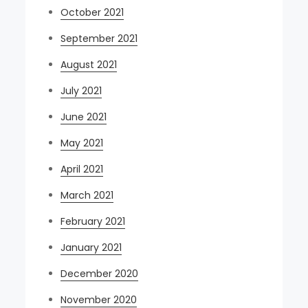
October 2021
September 2021
August 2021
July 2021
June 2021
May 2021
April 2021
March 2021
February 2021
January 2021
December 2020
November 2020