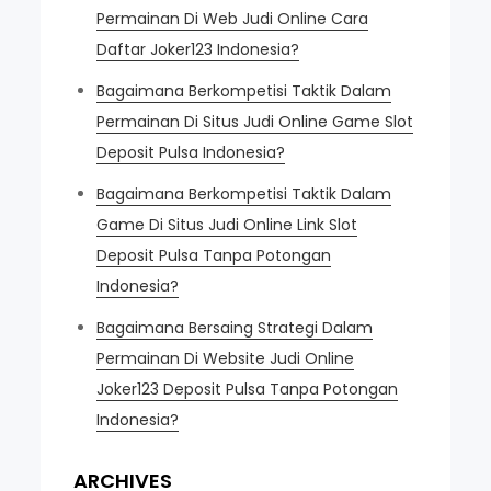
Permainan Di Web Judi Online Cara
Daftar Joker123 Indonesia?
Bagaimana Berkompetisi Taktik Dalam
Permainan Di Situs Judi Online Game Slot
Deposit Pulsa Indonesia?
Bagaimana Berkompetisi Taktik Dalam
Game Di Situs Judi Online Link Slot
Deposit Pulsa Tanpa Potongan
Indonesia?
Bagaimana Bersaing Strategi Dalam
Permainan Di Website Judi Online
Joker123 Deposit Pulsa Tanpa Potongan
Indonesia?
ARCHIVES