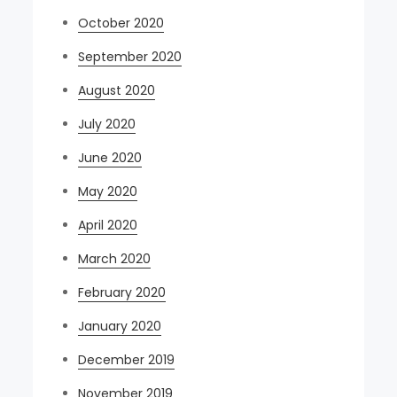
October 2020
September 2020
August 2020
July 2020
June 2020
May 2020
April 2020
March 2020
February 2020
January 2020
December 2019
November 2019