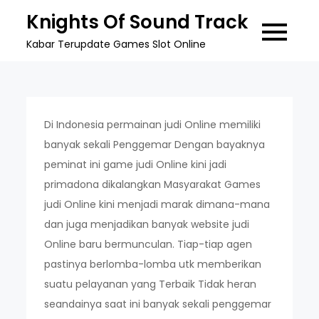
Skip
Knights Of Sound Track
to
Kabar Terupdate Games Slot Online
content
Di Indonesia permainan judi Online memiliki
banyak sekali Penggemar Dengan bayaknya
peminat ini game judi Online kini jadi
primadona dikalangkan Masyarakat Games
judi Online kini menjadi marak dimana-mana
dan juga menjadikan banyak website judi
Online baru bermunculan. Tiap-tiap agen
pastinya berlomba-lomba utk memberikan
suatu pelayanan yang Terbaik Tidak heran
seandainya saat ini banyak sekali penggemar