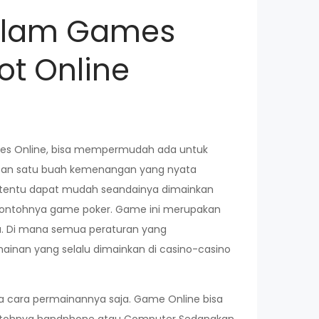
dalam Games
ot Online
es Online, bisa mempermudah ada untuk
pan satu buah kemenangan yang nyata
tentu dapat mudah seandainya dimainkan
 contohnya game poker. Game ini merupakan
a. Di mana semua peraturan yang
inan yang selalu dimainkan di casino-casino
a cara permainannya saja. Game Online bisa