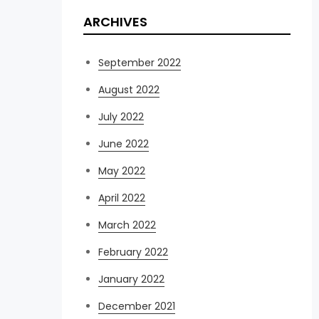
ARCHIVES
September 2022
August 2022
July 2022
June 2022
May 2022
April 2022
March 2022
February 2022
January 2022
December 2021