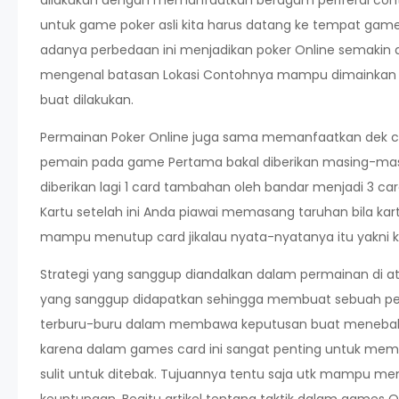
dilakukan dengan memanfaatkan beragam periferal co
untuk game poker asli kita harus datang ke tempat gam
adanya perbedaan ini menjadikan poker Online semakin d
mengenal batasan Lokasi Contohnya mampu dimainkan hu
buat dilakukan.
Permainan Poker Online juga sama memanfaatkan dek c
pemain pada game Pertama bakal diberikan masing-masin
diberikan lagi 1 card tambahan oleh bandar menjadi 3 c
Kartu setelah ini Anda piawai memasang taruhan bila kar
mampu menutup card jikalau nyata-nyatanya itu yakni ka
Strategi yang sanggup diandalkan dalam permainan di a
yang sanggup didapatkan sehingga membuat sebuah pe
terburu-buru dalam membawa keputusan buat menebak k
karena dalam games card ini sangat penting untuk mem
sulit untuk ditebak. Tujuannya tentu saja utk mampu