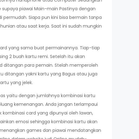
ntohnya handphone atau Computer Sedangkan
e supaya piawai Main-main Pastinya dengan
i permudah. Siapa pun kini bisa bermain tanpa
nian atau saat kerja. Saat ini sudah mungkin
ard yang sama buat permainannya. Tiap-tiap
g 2 buah kartu remi. Setelah itu akan
ard ditangan para pemain. Stelah memperoleh
tu ditangan yakni kartu yang Bagus atau juga
rtu yang jelek.
tas yaitu dengan jumlahnya kombinasi kartu
luang kemenangan. Anda jangan terlampaui
ombinasi card yang dipunyai oleh lawan,
ainkan emosi sehingga kombinasi kartu akan
 memenangkan games dan piawai mendatangkan