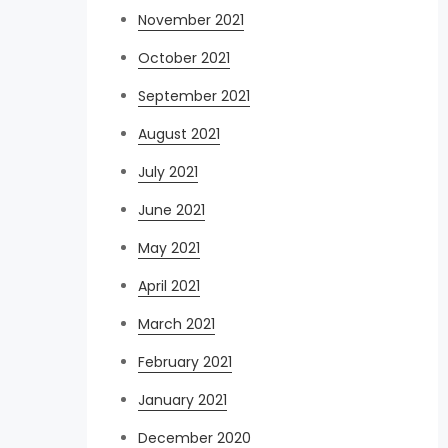
November 2021
October 2021
September 2021
August 2021
July 2021
June 2021
May 2021
April 2021
March 2021
February 2021
January 2021
December 2020